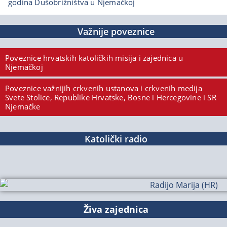
godina Dušobrižništva u Njemačkoj
Važnije poveznice
Poveznice hrvatskih katoličkih misija i zajednica u
Njemačkoj
Poveznice važnijih crkvenih ustanova i crkvenih medija
Svete Stolice, Republike Hrvatske, Bosne i Hercegovine i SR
Njemačke
Katolički radio
Živa zajednica