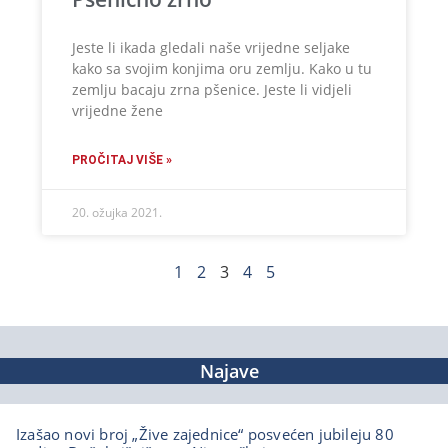
Jeste li ikada gledali naše vrijedne seljake
kako sa svojim konjima oru zemlju. Kako u tu
zemlju bacaju zrna pšenice. Jeste li vidjeli
vrijedne žene
PROČITAJ VIŠE »
20. ožujka 2021.
1
2
3
4
5
Najave
Izašao novi broj „Žive zajednice“ posvećen jubileju 80