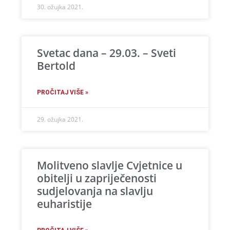
30. ožujka 2021.
Svetac dana – 29.03. – Sveti
Bertold
PROČITAJ VIŠE »
29. ožujka 2021.
Molitveno slavlje Cvjetnice u
obitelji u zapriječenosti
sudjelovanja na slavlju
euharistije