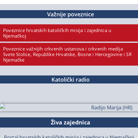
Važnije poveznice
Poveznice hrvatskih katoličkih misija i zajednica u
Njemačkoj
Poveznice važnijih crkvenih ustanova i crkvenih medija
Svete Stolice, Republike Hrvatske, Bosne i Hercegovine i SR
Njemačke
Katolički radio
Živa zajednica
Portal hrvatskih katoličkih misija i zajednica u Njemačkoj