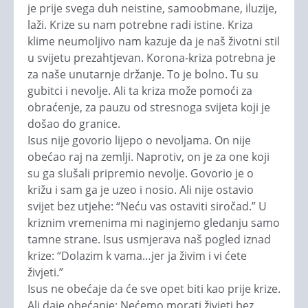
je prije svega duh neistine, samoobmane, iluzije,
laži. Krize su nam potrebne radi istine. Kriza
klime neumoljivo nam kazuje da je naš životni stil
u svijetu prezahtjevan. Korona-kriza potrebna je
za naše unutarnje držanje. To je bolno. Tu su
gubitci i nevolje. Ali ta kriza može pomoći za
obraćenje, za pauzu od stresnoga svijeta koji je
došao do granice.
Isus nije govorio lijepo o nevoljama. On nije
obećao raj na zemlji. Naprotiv, on je za one koji
su ga slušali pripremio nevolje. Govorio je o
križu i sam ga je uzeo i nosio. Ali nije ostavio
svijet bez utjehe: “Neću vas ostaviti siročad.” U
kriznim vremenima mi naginjemo gledanju samo
tamne strane. Isus usmjerava naš pogled iznad
krize: “Dolazim k vama…jer ja živim i vi ćete
živjeti.”
Isus ne obećaje da će sve opet biti kao prije krize.
Ali daje obećanje: Nećemo morati živjeti bez