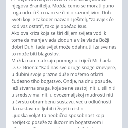
njegova Branitelja. Možda ćemo se morati puno
toga odreći što nam se činilo razumljivim. Duh
Sveti koji je također nazvan Tješitelj, “zauvijek će
kod vas ostati”, tako je obećao Isus.
Ako ova kriza koja se širi diljem svijeta vodi k
tome da manje vlada zloduh a više vlada Božji
dobri Duh, tada svijet može odahnuti i za sve nas
to može biti blagoslov.
Možda nam na kraju pomognu i riječi Michaela
D. O´Briena: “Kad nas sve druge snage iznevjere,
u dubini svoje prazne duše možemo otkriti
čudesno tiho bogatsvo. Ondje, na dnu posude,
leži stvarna snaga, koja se ne sastoji niti u sili niti
u sredstvima; niti u ovozemaljskoj mudrosti niti
u čvrstu obrambenu sustavu, već u odlučnosti
da nastavimo ljubiti i živjeti u istini.
Ljudska volja! Ta neobična sposobnost koja
nerijetko poseže za iluzornim bogatstvom i