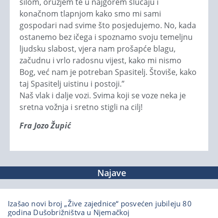
silom, oružjem te u najgorem slučaju i
konačnom tlapnjom kako smo mi sami
gospodari nad svime što posjedujemo. No, kada
ostanemo bez ičega i spoznamo svoju temeljnu
ljudsku slabost, vjera nam prošapće blagu,
začudnu i vrlo radosnu vijest, kako mi nismo
Bog, već nam je potreban Spasitelj. Štoviše, kako
taj Spasitelj uistinu i postoji.”
Naš vlak i dalje vozi. Svima koji se voze neka je
sretna vožnja i sretno stigli na cilj!
Fra Jozo Župić
Najave
Izašao novi broj „Žive zajednice“ posvećen jubileju 80
godina Dušobrižništva u Njemačkoj