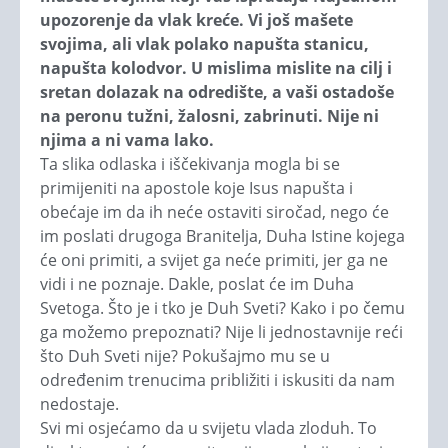
upozorenje da vlak kreće. Vi još mašete
svojima, ali vlak polako napušta stanicu,
napušta kolodvor. U mislima mislite na cilj i
sretan dolazak na odredište, a vaši ostadoše
na peronu tužni, žalosni, zabrinuti. Nije ni
njima a ni vama lako.
Ta slika odlaska i iščekivanja mogla bi se
primijeniti na apostole koje Isus napušta i
obećaje im da ih neće ostaviti siročad, nego će
im poslati drugoga Branitelja, Duha Istine kojega
će oni primiti, a svijet ga neće primiti, jer ga ne
vidi i ne poznaje. Dakle, poslat će im Duha
Svetoga. Što je i tko je Duh Sveti? Kako i po čemu
ga možemo prepoznati? Nije li jednostavnije reći
što Duh Sveti nije? Pokušajmo mu se u
određenim trenucima približiti i iskusiti da nam
nedostaje.
Svi mi osjećamo da u svijetu vlada zloduh. To