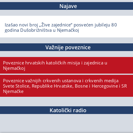
Najave
Izašao novi broj „Žive zajednice“ posvećen jubileju 80
godina Dušobrižništva u Njemačkoj
Važnije poveznice
Poveznice hrvatskih katoličkih misija i zajednica u
Njemačkoj
Poveznice važnijih crkvenih ustanova i crkvenih medija
Svete Stolice, Republike Hrvatske, Bosne i Hercegovine i SR
Njemačke
Katolički radio