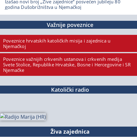
Izašao novi broj „Žive zajednice“ posvećen jubileju 80
godina Dušobrižništva u Njemačkoj
Važnije poveznice
Poveznice hrvatskih katoličkih misija i zajednica u
Njemačkoj
Poveznice važnijih crkvenih ustanova i crkvenih medija
Svete Stolice, Republike Hrvatske, Bosne i Hercegovine i SR
Njemačke
Katolički radio
Živa zajednica