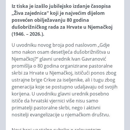
Iz tiska je izašlo jubilejsko izdanje časopisa
„Živa zajednica“ koji je najvećim dijelom
posvećen obilježavanju 80 godina
dušobrižničkog rada za Hrvate u Njemačkoj
(1946. – 2026.).
U uvodniku novog broja pod naslovom „Gdje
smo nakon osam desetljeća dušobrižništva u
Njemačkoj?“ glavni urednik Ivan Gavranović
promišlja o 80 godina organizirane pastoralne
skrbi za Hrvate u Njemačkoj, ističući ponos zbog
ustrajne brige Crkve za iseljenike, ali i tugu zbog
generacija koje se postupno udaljavaju od svojih
korijena. U uvodniku glavni urednik posebno
ističe da hrvatski vjernici više nisu samo
primatelji pastoralne skrbi, nego i aktivni
nositelji evangelizacije u njemačkom društvu.