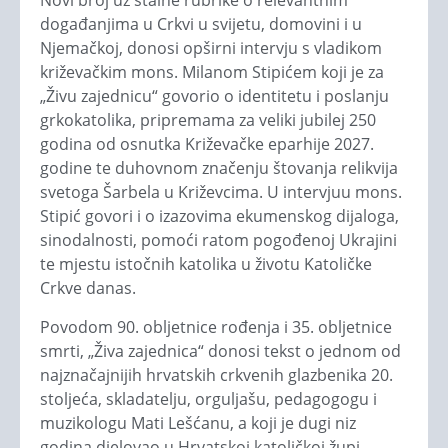
Novi broj uz stalne rubrike o relevantnim
događanjima u Crkvi u svijetu, domovini i u
Njemačkoj, donosi opširni intervju s vladikom
križevačkim mons. Milanom Stipićem koji je za
„Živu zajednicu“ govorio o identitetu i poslanju
grkokatolika, pripremama za veliki jubilej 250
godina od osnutka Križevačke eparhije 2027.
godine te duhovnom značenju štovanja relikvija
svetoga Šarbela u Križevcima. U intervjuu mons.
Stipić govori i o izazovima ekumenskog dijaloga,
sinodalnosti, pomoći ratom pogođenoj Ukrajini
te mjestu istočnih katolika u životu Katoličke
Crkve danas.
Povodom 90. obljetnice rođenja i 35. obljetnice
smrti, „Živa zajednica“ donosi tekst o jednom od
najznačajnijih hrvatskih crkvenih glazbenika 20.
stoljeća, skladatelju, orguljašu, pedagogogu i
muzikologu Mati Lešćanu, a koji je dugi niz
godina djelovao u Hrvatskoj katoličkoj župi