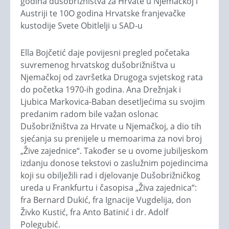
godina dušobrižništva za Hrvate u Njemačkoj i
Austriji te 10O godina Hrvatske franjevačke
kustodije Svete Obitlelji u SAD-u
Ella Bojčetić daje povijesni pregled početaka
suvremenog hrvatskog dušobrižništva u
Njemačkoj od završetka Drugoga svjetskog rata
do početka 1970-ih godina. Ana Drežnjak i
Ljubica Markovica-Baban desetljećima su svojim
predanim radom bile važan oslonac
Dušobrižništva za Hrvate u Njemačkoj, a dio tih
sjećanja su prenijele u memoarima za novi broj
„Žive zajednice“. Također se u ovome jubiljeskom
izdanju donose tekstovi o zaslužnim pojedincima
koji su obilježili rad i djelovanje Dušobrižničkog
ureda u Frankfurtu i časopisa „Živa zajednica“:
fra Bernard Dukić, fra Ignacije Vugdelija, don
Živko Kustić, fra Anto Batinić i dr. Adolf
Polegubić.