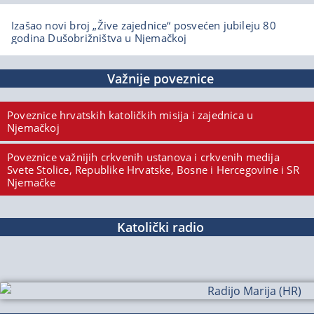
Izašao novi broj „Žive zajednice“ posvećen jubileju 80
godina Dušobrižništva u Njemačkoj
Važnije poveznice
Poveznice hrvatskih katoličkih misija i zajednica u
Njemačkoj
Poveznice važnijih crkvenih ustanova i crkvenih medija
Svete Stolice, Republike Hrvatske, Bosne i Hercegovine i SR
Njemačke
Katolički radio