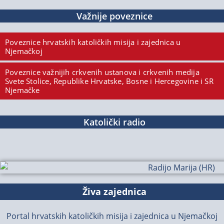
Važnije poveznice
Poveznice hrvatskih katoličkih misija i zajednica u
Njemačkoj
Poveznice važnijih crkvenih ustanova i crkvenih medija
Svete Stolice, Republike Hrvatske, Bosne i Hercegovine i SR
Njemačke
Katolički radio
Živa zajednica
Portal hrvatskih katoličkih misija i zajednica u Njemačkoj