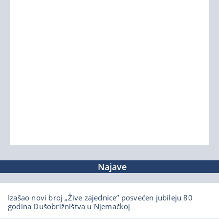
Najave
Izašao novi broj „Žive zajednice“ posvećen jubileju 80
godina Dušobrižništva u Njemačkoj