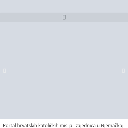
Portal hrvatskih katoličkih misija i zajednica u Njemačkoj