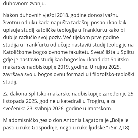
duhovnom zvanju.
Nakon duhovnih vježbi 2018. godine donosi važnu
životnu odluku kada napušta tadašnji posao i kao laik
upisuje studij katoličke teologije u Frankfurtu kako bi
dublje razlučio svoj poziv. Već tijekom prve godine
studija u Frankfurtu odlučuje nastaviti studij teologije na
Katoličkome bogoslovnome fakultetu Sveučilišta u Splitu
gdje je nastavio studij kao bogoslov i kandidat Splitsko-
makarske nadbiskupije 2019. godine. U rujnu 2025.
završava svoju bogoslovnu formaciju i filozofsko-teološki
studij.
Za đakona Splitsko-makarske nadbiskupije zaređen je 25.
listopada 2025. godine u katedrali u Trogiru, a za
svećenika 23. svibnja 2026. godine u Imotskom.
Mladomisničko geslo don Antonia Lagatora je „Bolje je
pasti u ruke Gospodnje, nego u ruke ljudske.“ (Sir 2,18)