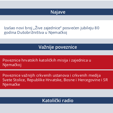
Najave
Izašao novi broj „Žive zajednice“ posvećen jubileju 80
godina Dušobrižništva u Njemačkoj
Važnije poveznice
Poveznice hrvatskih katoličkih misija i zajednica u
Njemačkoj
Poveznice važnijih crkvenih ustanova i crkvenih medija
Svete Stolice, Republike Hrvatske, Bosne i Hercegovine i SR
Njemačke
Katolički radio