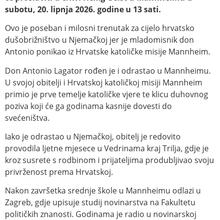
subotu, 20. lipnja 2026. godine u 13 sati.
Ovo je poseban i milosni trenutak za cijelo hrvatsko
dušobrižništvo u Njemačkoj jer je mladomisnik don
Antonio ponikao iz Hrvatske katoličke misije Mannheim.
Don Antonio Lagator rođen je i odrastao u Mannheimu.
U svojoj obitelji i Hrvatskoj katoličkoj misiji Mannheim
primio je prve temelje katoličke vjere te klicu duhovnog
poziva koji će ga godinama kasnije dovesti do
svećeništva.
Iako je odrastao u Njemačkoj, obitelj je redovito
provodila ljetne mjesece u Vedrinama kraj Trilja, gdje je
kroz susrete s rodbinom i prijateljima produbljivao svoju
privrženost prema Hrvatskoj.
Nakon završetka srednje škole u Mannheimu odlazi u
Zagreb, gdje upisuje studij novinarstva na Fakultetu
političkih znanosti. Godinama je radio u novinarskoj