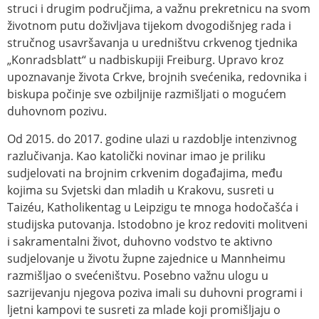
struci i drugim područjima, a važnu prekretnicu na svom
životnom putu doživljava tijekom dvogodišnjeg rada i
stručnog usavršavanja u uredništvu crkvenog tjednika
„Konradsblatt“ u nadbiskupiji Freiburg. Upravo kroz
upoznavanje života Crkve, brojnih svećenika, redovnika i
biskupa počinje sve ozbiljnije razmišljati o mogućem
duhovnom pozivu.
Od 2015. do 2017. godine ulazi u razdoblje intenzivnog
razlučivanja. Kao katolički novinar imao je priliku
sudjelovati na brojnim crkvenim događajima, među
kojima su Svjetski dan mladih u Krakovu, susreti u
Taizéu, Katholikentag u Leipzigu te mnoga hodočašća i
studijska putovanja. Istodobno je kroz redoviti molitveni
i sakramentalni život, duhovno vodstvo te aktivno
sudjelovanje u životu župne zajednice u Mannheimu
razmišljao o svećeništvu. Posebno važnu ulogu u
sazrijevanju njegova poziva imali su duhovni programi i
ljetni kampovi te susreti za mlade koji promišljaju o