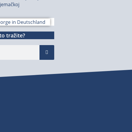
jemačkoj
o tražite?