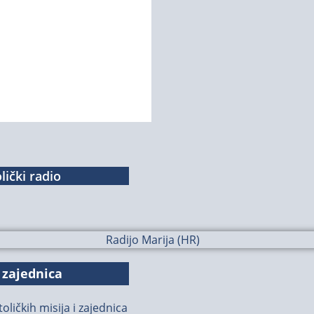
lički radio
 zajednica
oličkih misija i zajednica