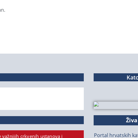
an.
Kato
Živa
Portal hrvatskih kat
 važnijih crkvenih ustanova i