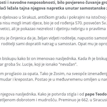
sti i navodne nesposobnosti, bilo povjereno čuvanje gro
adaći ležala tajna njegova napretka unutar samostanske 
djelovao u Sirakuzi, antičkom gradu i pokrajini na istočnoj 
 nisu mogli imati djece, bio je od rođenja 570. posvećen Sv. L
tici, ali je pokazao nezrelost i djetinju nebrigu o pravilima
u je činjenica da je, željan vidjeti roditelje, napustio samos
roditelji sami dopratili natrag u samostan. Opat mu je opro
iskupu kako bi on imenovao nasljednika. Kada ih je biskup u
 groba Sv. Lucije, koji je ionako “nevažan”.
om proglasio za opata. Tako je Zosim, na sveopće iznenađenj
 mudar i krepostan. Postao je u međuvremenu omiljen u na
njegova nasljednika. Kako je potvrda stigla i od
pape Teodo
vijetljenom dobrotom i mudrošću. Preminuo je 662. u Siracus