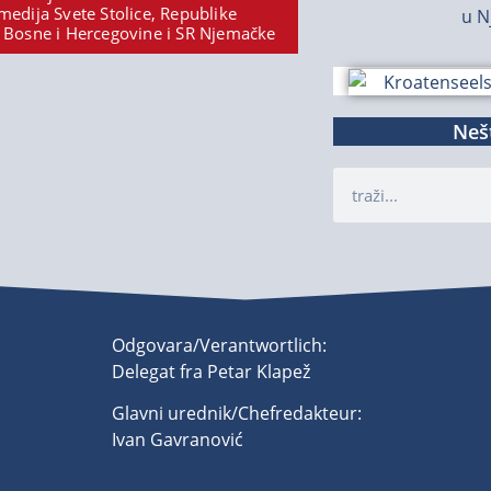
medija Svete Stolice, Republike
u N
 Bosne i Hercegovine i SR Njemačke
Nešt
Odgovara/Verantwortlich:
Delegat fra Petar Klapež
Glavni urednik/Chefredakteur:
Ivan Gavranović