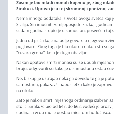
Zosim je bio mladi monah kojemu je, zbog mlado
Sirakuzi. Upravo je u toj skromnoj i poniznoj z
Nema mnogo podataka iz života ovoga svetca koji je 
Sicilija. Sin imućnih zemljoposjednika, koji godinama
sedam godina stupio je u samostan, posvećen toj sve
Jedna od priča koje najbolje govore o njegovom život
poglavare. Zbog toga je bio ukoren nakon što su ga 
“čuvara groba”, koju je dugo obavljao.
Nakon opatove smrti monasi su se uputili mjesnom b
broju, odgovorili su kako je u samostanu ostao čuvar
No, biskup je ustrajao neka ga dovedu te ga je pot
samostanu, pokazavši naposljetku kako je zapravo
na otoku.
Zato je nakon smrti mjesnoga ordinarija izabran za 
stolici Sirakuze bio od 647. do 662. vodeći je pros
godina, a grob mu je postao mjestom hodočašća.