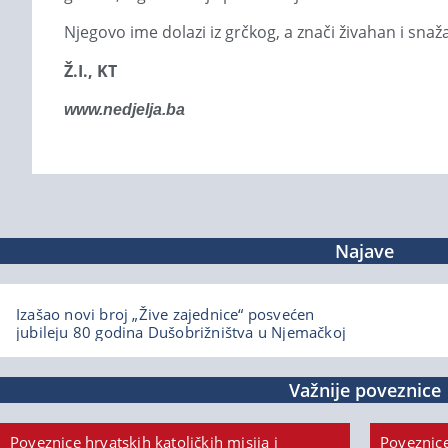
Njegovo ime dolazi iz grčkog, a znači živahan i snaž
Ž.I., KT
www.nedjelja.ba
Najave
Izašao novi broj „Žive zajednice“ posvećen
jubileju 80 godina Dušobrižništva u Njemačkoj
Važnije poveznice
Poveznice hrvatskih katoličkih misija i
Poveznice