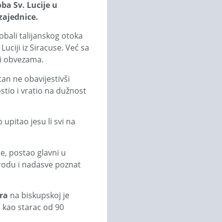
ba Sv. Lucije u
zajednice.
obali talijanskog otoka
uciji iz Siracuse. Već sa
 i obvezama.
tan ne obavijestivši
stio i vratio na dužnost
pitao jesu li svi na
e, postao glavni u
rodu i nadasve poznat
ra
na biskupskoj je
i kao starac od 90