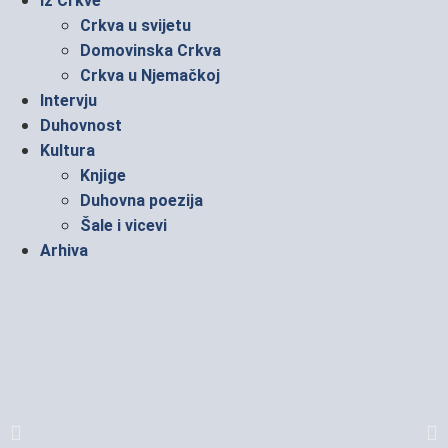
Iz Crkve
Crkva u svijetu
Domovinska Crkva
Crkva u Njemačkoj
Intervju
Duhovnost
Kultura
Knjige
Duhovna poezija
Šale i vicevi
Arhiva