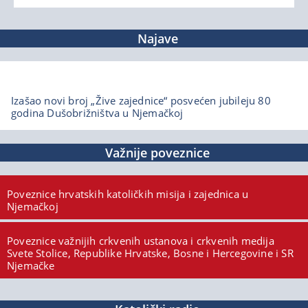
Najave
Izašao novi broj „Žive zajednice“ posvećen jubileju 80
godina Dušobrižništva u Njemačkoj
Važnije poveznice
Poveznice hrvatskih katoličkih misija i zajednica u
Njemačkoj
Poveznice važnijih crkvenih ustanova i crkvenih medija
Svete Stolice, Republike Hrvatske, Bosne i Hercegovine i SR
Njemačke