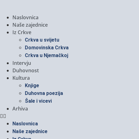
Naslovnica
Naše zajednice
Iz Crkve
Crkva u svijetu
Domovinska Crkva
Crkva u Njemačkoj
Intervju
Duhovnost
Kultura
Knjige
Duhovna poezija
Šale i vicevi
Arhiva
Naslovnica
Naše zajednice