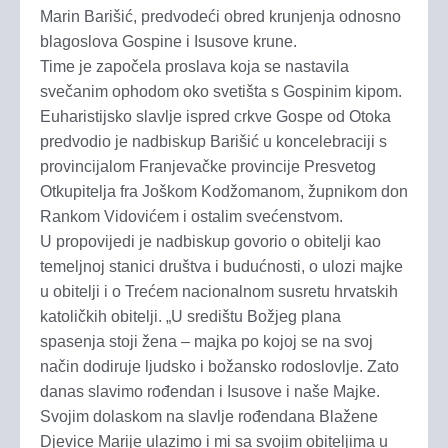
Marin Barišić, predvodeći obred krunjenja odnosno
blagoslova Gospine i Isusove krune.
Time je započela proslava koja se nastavila
svečanim ophodom oko svetišta s Gospinim kipom.
Euharistijsko slavlje ispred crkve Gospe od Otoka
predvodio je nadbiskup Barišić u koncelebraciji s
provincijalom Franjevačke provincije Presvetog
Otkupitelja fra Joškom Kodžomanom, župnikom don
Rankom Vidovićem i ostalim svećenstvom.
U propovijedi je nadbiskup govorio o obitelji kao
temeljnoj stanici društva i budućnosti, o ulozi majke
u obitelji i o Trećem nacionalnom susretu hrvatskih
katoličkih obitelji. „U središtu Božjeg plana
spasenja stoji žena – majka po kojoj se na svoj
način dodiruje ljudsko i božansko rodoslovlje. Zato
danas slavimo rođendan i Isusove i naše Majke.
Svojim dolaskom na slavlje rođendana Blažene
Djevice Marije ulazimo i mi sa svojim obiteljima u