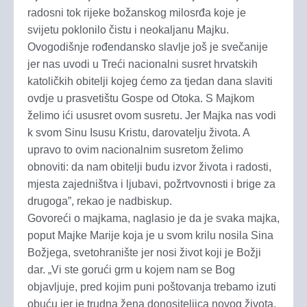
radosni tok rijeke božanskog milosrđa koje je
svijetu poklonilo čistu i neokaljanu Majku.
Ovogodišnje rođendansko slavlje još je svečanije
jer nas uvodi u Treći nacionalni susret hrvatskih
katoličkih obitelji kojeg ćemo za tjedan dana slaviti
ovdje u prasvetištu Gospe od Otoka. S Majkom
želimo ići ususret ovom susretu. Jer Majka nas vodi
k svom Sinu Isusu Kristu, darovatelju života. A
upravo to ovim nacionalnim susretom želimo
obnoviti: da nam obitelji budu izvor života i radosti,
mjesta zajedništva i ljubavi, požrtvovnosti i brige za
drugoga”, rekao je nadbiskup.
Govoreći o majkama, naglasio je da je svaka majka,
poput Majke Marije koja je u svom krilu nosila Sina
Božjega, svetohranište jer nosi život koji je Božji
dar. „Vi ste gorući grm u kojem nam se Bog
objavljuje, pred kojim puni poštovanja trebamo izuti
obuću jer je trudna žena donositeljica novog života.