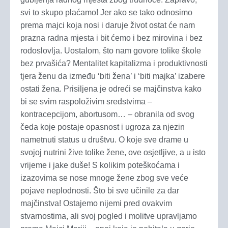
svi to skupo plaćamo! Jer ako se tako odnosimo
prema majci koja nosi i daruje život ostat će nam
prazna radna mjesta i bit ćemo i bez mirovina i bez
rodoslovlja. Uostalom, što nam govore tolike škole
bez prvašića? Mentalitet kapitalizma i produktivnosti
tjera ženu da između ‘biti žena’ i ‘biti majka’ izabere
ostati žena. Prisiljena je odreći se majčinstva kako
bi se svim raspoloživim sredstvima –
kontracepcijom, abortusom… – obranila od svog
čeda koje postaje opasnost i ugroza za njezin
nametnuti status u društvu. O koje sve drame u
svojoj nutrini žive tolike žene, ove osjetljive, a u isto
vrijeme i jake duše! S kolikim poteškoćama i
izazovima se nose mnoge žene zbog sve veće
pojave neplodnosti. Što bi sve učinile za dar
majčinstva! Ostajemo nijemi pred ovakvim
stvarnostima, ali svoj pogled i molitve upravljamo