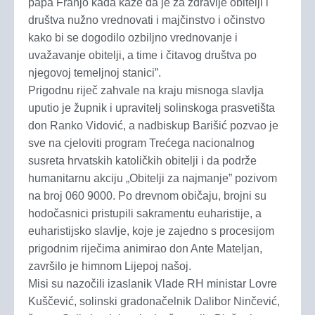
papa Franjo kada kaže da je za zdravlje obitelji i
društva nužno vrednovati i majčinstvo i očinstvo
kako bi se dogodilo ozbiljno vrednovanje i
uvažavanje obitelji, a time i čitavog društva po
njegovoj temeljnoj stanici”.
Prigodnu riječ zahvale na kraju misnoga slavlja
uputio je župnik i upravitelj solinskoga prasvetišta
don Ranko Vidović, a nadbiskup Barišić pozvao je
sve na cjeloviti program Trećega nacionalnog
susreta hrvatskih katoličkih obitelji i da podrže
humanitarnu akciju „Obitelji za najmanje” pozivom
na broj 060 9000. Po drevnom običaju, brojni su
hodočasnici pristupili sakramentu euharistije, a
euharistijsko slavlje, koje je zajedno s procesijom
prigodnim riječima animirao don Ante Mateljan,
završilo je himnom Lijepoj našoj.
Misi su nazočili izaslanik Vlade RH ministar Lovre
Kuščević, solinski gradonačelnik Dalibor Ninčević,