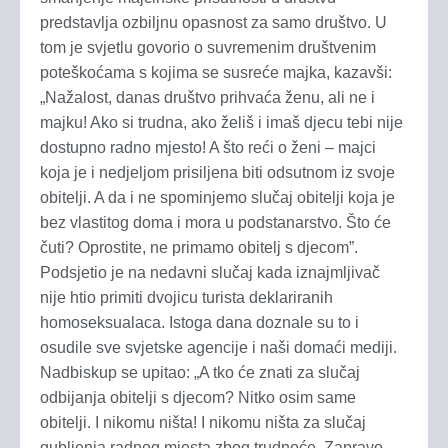
predstavlja ozbiljnu opasnost za samo društvo. U
tom je svjetlu govorio o suvremenim društvenim
poteškoćama s kojima se susreće majka, kazavši:
„Nažalost, danas društvo prihvaća ženu, ali ne i
majku! Ako si trudna, ako želiš i imaš djecu tebi nije
dostupno radno mjesto! A što reći o ženi – majci
koja je i nedjeljom prisiljena biti odsutnom iz svoje
obitelji. A da i ne spominjemo slučaj obitelji koja je
bez vlastitog doma i mora u podstanarstvo. Što će
čuti? Oprostite, ne primamo obitelj s djecom”.
Podsjetio je na nedavni slučaj kada iznajmljivač
nije htio primiti dvojicu turista deklariranih
homoseksualaca. Istoga dana doznale su to i
osudile sve svjetske agencije i naši domaći mediji.
Nadbiskup se upitao: „A tko će znati za slučaj
odbijanja obitelji s djecom? Nitko osim same
obitelji. I nikomu ništa! I nikomu ništa za slučaj
gubljenja radnog mjesta zbog trudnoće. Zapravo,