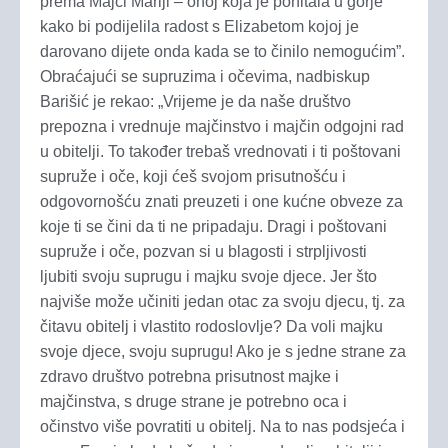
prema Majci Mariji – onoj koja je pohitala u gorje
kako bi podijelila radost s Elizabetom kojoj je
darovano dijete onda kada se to činilo nemogućim”.
Obraćajući se supruzima i očevima, nadbiskup
Barišić je rekao: „Vrijeme je da naše društvo
prepozna i vrednuje majčinstvo i majčin odgojni rad
u obitelji. To također trebaš vrednovati i ti poštovani
supruže i oče, koji ćeš svojom prisutnošću i
odgovornošću znati preuzeti i one kućne obveze za
koje ti se čini da ti ne pripadaju. Dragi i poštovani
supruže i oče, pozvan si u blagosti i strpljivosti
ljubiti svoju suprugu i majku svoje djece. Jer što
najviše može učiniti jedan otac za svoju djecu, tj. za
čitavu obitelj i vlastito rodoslovlje? Da voli majku
svoje djece, svoju suprugu! Ako je s jedne strane za
zdravo društvo potrebna prisutnost majke i
majčinstva, s druge strane je potrebno oca i
očinstvo više povratiti u obitelj. Na to nas podsjeća i