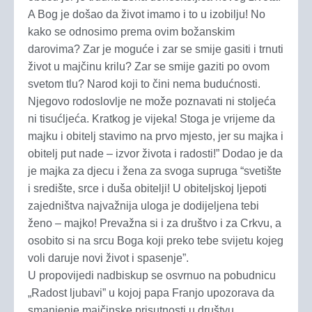
A Bog je došao da život imamo i to u izobilju! No
kako se odnosimo prema ovim božanskim
darovima? Zar je moguće i zar se smije gasiti i trnuti
život u majčinu krilu? Zar se smije gaziti po ovom
svetom tlu? Narod koji to čini nema budućnosti.
Njegovo rodoslovlje ne može poznavati ni stoljeća
ni tisućljeća. Kratkog je vijeka! Stoga je vrijeme da
majku i obitelj stavimo na prvo mjesto, jer su majka i
obitelj put nade – izvor života i radosti!” Dodao je da
je majka za djecu i žena za svoga supruga “svetište
i središte, srce i duša obitelji! U obiteljskoj ljepoti
zajedništva najvažnija uloga je dodijeljena tebi
ženo – majko! Prevažna si i za društvo i za Crkvu, a
osobito si na srcu Boga koji preko tebe svijetu kojeg
voli daruje novi život i spasenje”.
U propovijedi nadbiskup se osvrnuo na pobudnicu
„Radost ljubavi” u kojoj papa Franjo upozorava da
smanjenje majčinske prisutnosti u društvu