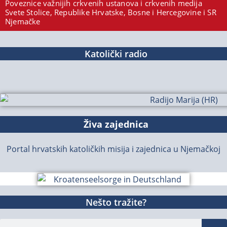
Poveznice važnijih crkvenih ustanova i crkvenih medija
Svete Stolice, Republike Hrvatske, Bosne i Hercegovine i SR
Njemačke
Katolički radio
Živa zajednica
Portal hrvatskih katoličkih misija i zajednica u Njemačkoj
Nešto tražite?