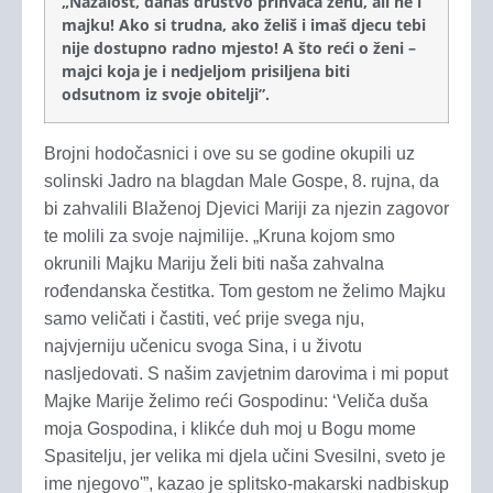
„Nažalost, danas društvo prihvaća ženu, ali ne i
majku! Ako si trudna, ako želiš i imaš djecu tebi
nije dostupno radno mjesto! A što reći o ženi –
majci koja je i nedjeljom prisiljena biti
odsutnom iz svoje obitelji”.
Brojni hodočasnici i ove su se godine okupili uz
solinski Jadro na blagdan Male Gospe, 8. rujna, da
bi zahvalili Blaženoj Djevici Mariji za njezin zagovor
te molili za svoje najmilije. „Kruna kojom smo
okrunili Majku Mariju želi biti naša zahvalna
rođendanska čestitka. Tom gestom ne želimo Majku
samo veličati i častiti, već prije svega nju,
najvjerniju učenicu svoga Sina, i u životu
nasljedovati. S našim zavjetnim darovima i mi poput
Majke Marije želimo reći Gospodinu: ‘Veliča duša
moja Gospodina, i klikće duh moj u Bogu mome
Spasitelju, jer velika mi djela učini Svesilni, sveto je
ime njegovo'”, kazao je splitsko-makarski nadbiskup