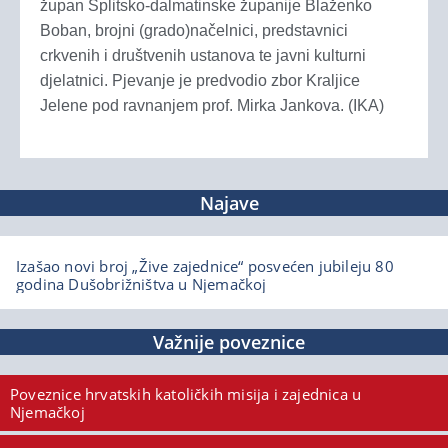
župan Splitsko-dalmatinske županije Blaženko
Boban, brojni (grado)načelnici, predstavnici
crkvenih i društvenih ustanova te javni kulturni
djelatnici. Pjevanje je predvodio zbor Kraljice
Jelene pod ravnanjem prof. Mirka Jankova. (IKA)
Najave
Izašao novi broj „Žive zajednice“ posvećen jubileju 80
godina Dušobrižništva u Njemačkoj
Važnije poveznice
Poveznice hrvatskih katoličkih misija i zajednica u
Njemačkoj