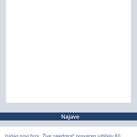
Najave
Izašao novi broj „Žive zajednice“ posvećen jubileju 80