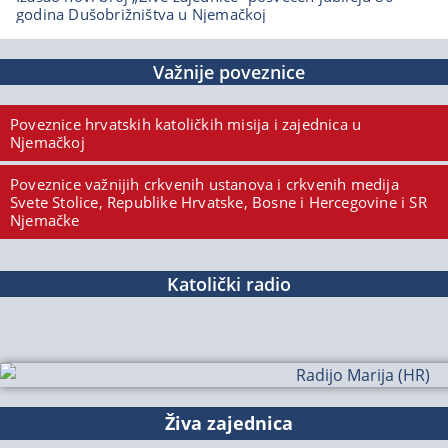
godina Dušobrižništva u Njemačkoj
Važnije poveznice
Poveznice hrvatskih katoličkih misija i zajednica u
Njemačkoj
Poveznice važnijih crkvenih ustanova i crkvenih medija
Svete Stolice, Republike Hrvatske, Bosne i Hercegovine i SR
Njemačke
Katolički radio
Živa zajednica