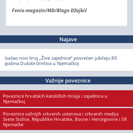
Fenix-magazin/MD/Blago Džajkić
Najave
Izašao novi broj „Žive zajednice“ posvećen jubileju 80
godina Dušobrižništva u Njemačkoj
Važnije poveznice
Poveznice hrvatskih katoličkih misija i zajednica u
Njemačkoj
Poveznice važnijih crkvenih ustanova i crkvenih medija
Svete Stolice, Republike Hrvatske, Bosne i Hercegovine i SR
Njemačke