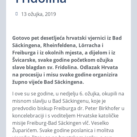
13 ožujka, 2019
Gotovo pet desetljeća hrvatski vjernici iz Bad
Säckingena, Rheinfeldena, Lörracha i
Freiburga
i iz okolnih mjesta, a dijelom i iz
Švicarske, svake godine početkom ožujka
slave blagdan sv. Fridolina. Odlazak Hrvata
na procesiju i misu svake godine organizira
župno vijeće Bad Säckingena.
I ove su se godine, u nedjelju 6. ožujka, okupili na
misnom slavlju u Bad Säckingenu, koje je
predvodio biskup Freiburga dr. Peter Birkhofer u
koncelebraciji i s voditeljem Hrvatske katoličke
misije Freiburg-Bad Säckingen vlč. Veselko
Župarićem. Svake godine poslanica i molitva