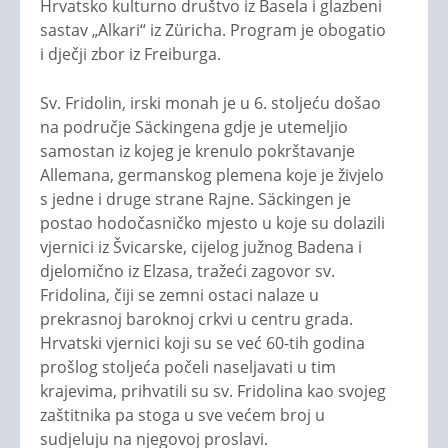
Hrvatsko kulturno društvo iz Basela i glazbeni
sastav „Alkari“ iz Züricha. Program je obogatio
i dječji zbor iz Freiburga.
Sv. Fridolin, irski monah je u 6. stoljeću došao
na područje Säckingena gdje je utemeljio
samostan iz kojeg je krenulo pokrštavanje
Allemana, germanskog plemena koje je živjelo
s jedne i druge strane Rajne. Säckingen je
postao hodočasničko mjesto u koje su dolazili
vjernici iz Švicarske, cijelog južnog Badena i
djelomično iz Elzasa, tražeći zagovor sv.
Fridolina, čiji se zemni ostaci nalaze u
prekrasnoj baroknoj crkvi u centru grada.
Hrvatski vjernici koji su se već 60-tih godina
prošlog stoljeća počeli naseljavati u tim
krajevima, prihvatili su sv. Fridolina kao svojeg
zaštitnika pa stoga u sve većem broj u
sudjeluju na njegovoj proslavi.