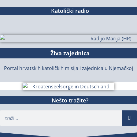
Katolički radio
Živa zajednica
Portal hrvatskih katoličkih misija i zajednica u Njemačkoj
Nešto tražite?