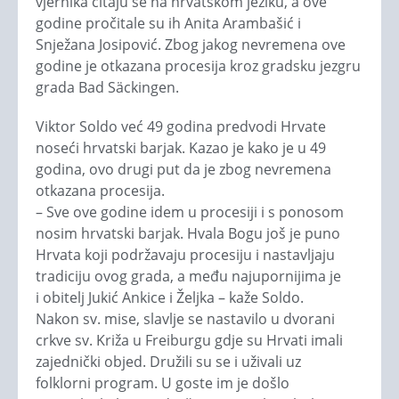
vjernika čitaju se na hrvatskom jeziku, a ove
godine pročitale su ih Anita Arambašić i
Snježana Josipović. Zbog jakog nevremena ove
godine je otkazana procesija kroz gradsku jezgru
grada Bad Säckingen.
Viktor Soldo već 49 godina predvodi Hrvate
noseći hrvatski barjak. Kazao je kako je u 49
godina, ovo drugi put da je zbog nevremena
otkazana procesija.
– Sve ove godine idem u procesiji i s ponosom
nosim hrvatski barjak. Hvala Bogu još je puno
Hrvata koji podržavaju procesiju i nastavljaju
tradiciju ovog grada, a među najupornijima je
i obitelj Jukić Ankice i Željka – kaže Soldo.
Nakon sv. mise, slavlje se nastavilo u dvorani
crkve sv. Križa u Freiburgu gdje su Hrvati imali
zajednički objed. Družili su se i uživali uz
folklorni program. U goste im je došlo