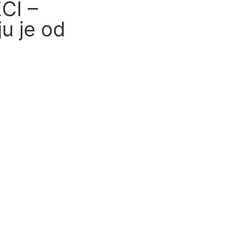
ČI –
u je od