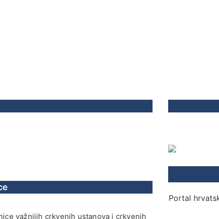
ce
Portal hrvatsk
ice važnijih crkvenih ustanova i crkvenih