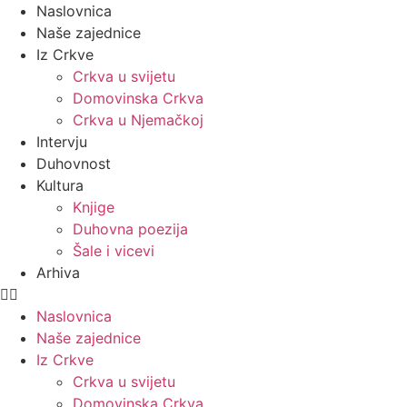
Naslovnica
Naše zajednice
Iz Crkve
Crkva u svijetu
Domovinska Crkva
Crkva u Njemačkoj
Intervju
Duhovnost
Kultura
Knjige
Duhovna poezija
Šale i vicevi
Arhiva
Naslovnica
Naše zajednice
Iz Crkve
Crkva u svijetu
Domovinska Crkva