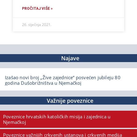
PROČITAJ VIŠE »
26. siječnja 2021.
Najave
Izašao novi broj „Žive zajednice“ posvećen jubileju 80
godina Dušobrižništva u Njemačkoj
Važnije poveznice
Poveznice hrvatskih katoličkih misija i zajednica u
Njemačkoj
Poveznice važnijih crkvenih ustanova i crkvenih medija