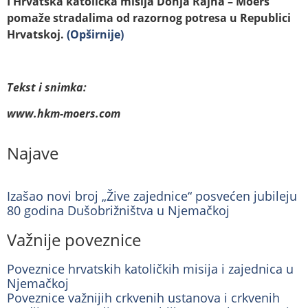
I Hrvatska katolička misija Donja Rajna – Moers
pomaže stradalima od razornog potresa u Republici
Hrvatskoj.
(Opširnije)
Tekst i snimka:
www.hkm-moers.com
Najave
Izašao novi broj „Žive zajednice“ posvećen jubileju
80 godina Dušobrižništva u Njemačkoj
Važnije poveznice
Poveznice hrvatskih katoličkih misija i zajednica u
Njemačkoj
Poveznice važnijih crkvenih ustanova i crkvenih