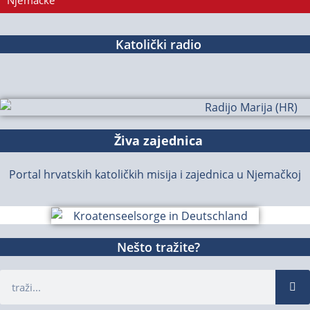
Njemačke
Katolički radio
Živa zajednica
Portal hrvatskih katoličkih misija i zajednica u Njemačkoj
Nešto tražite?