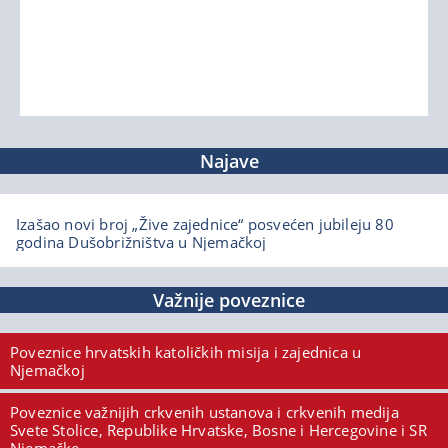
Najave
Izašao novi broj „Žive zajednice“ posvećen jubileju 80
godina Dušobrižništva u Njemačkoj
Važnije poveznice
Poveznice hrvatskih katoličkih misija i zajednica u
Njemačkoj
Poveznice važnijih crkvenih ustanova i crkvenih medija
Svete Stolice, Republike Hrvatske, Bosne i Hercegovine i SR