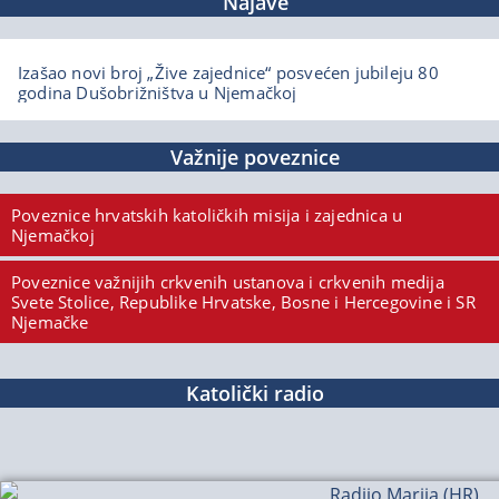
Najave
Izašao novi broj „Žive zajednice“ posvećen jubileju 80
godina Dušobrižništva u Njemačkoj
Važnije poveznice
Poveznice hrvatskih katoličkih misija i zajednica u
Njemačkoj
Poveznice važnijih crkvenih ustanova i crkvenih medija
Svete Stolice, Republike Hrvatske, Bosne i Hercegovine i SR
Njemačke
Katolički radio