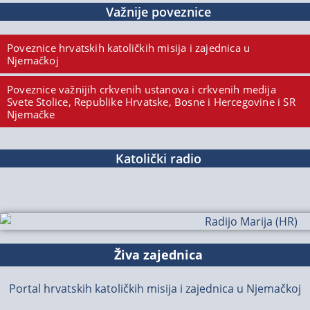
Važnije poveznice
Poveznice hrvatskih katoličkih misija i zajednica u
Njemačkoj
Poveznice važnijih crkvenih ustanova i crkvenih medija
Svete Stolice, Republike Hrvatske, Bosne i Hercegovine i SR
Njemačke
Katolički radio
Živa zajednica
Portal hrvatskih katoličkih misija i zajednica u Njemačkoj