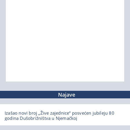
Najave
Izašao novi broj „Žive zajednice“ posvećen jubileju 80
godina Dušobrižništva u Njemačkoj