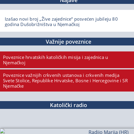
Najave
Izašao novi broj „Žive zajednice“ posvećen jubileju 80
godina Dušobrižništva u Njemačkoj
Važnije poveznice
Poveznice hrvatskih katoličkih misija i zajednica u
Njemačkoj
Poveznice važnijih crkvenih ustanova i crkvenih medija
Svete Stolice, Republike Hrvatske, Bosne i Hercegovine i SR
Njemačke
Katolički radio