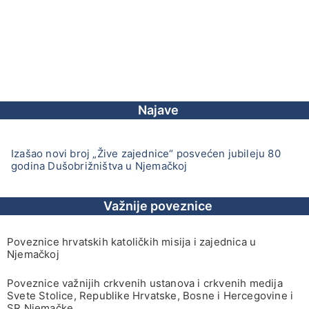
Najave
Izašao novi broj „Žive zajednice“ posvećen jubileju 80
godina Dušobrižništva u Njemačkoj
Važnije poveznice
Poveznice hrvatskih katoličkih misija i zajednica u
Njemačkoj
Poveznice važnijih crkvenih ustanova i crkvenih medija
Svete Stolice, Republike Hrvatske, Bosne i Hercegovine i
SR Njemačke