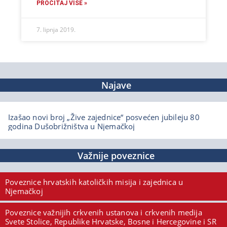
PROČITAJ VIŠE »
7. lipnja 2019.
Najave
Izašao novi broj „Žive zajednice“ posvećen jubileju 80
godina Dušobrižništva u Njemačkoj
Važnije poveznice
Poveznice hrvatskih katoličkih misija i zajednica u
Njemačkoj
Poveznice važnijih crkvenih ustanova i crkvenih medija
Svete Stolice, Republike Hrvatske, Bosne i Hercegovine i SR