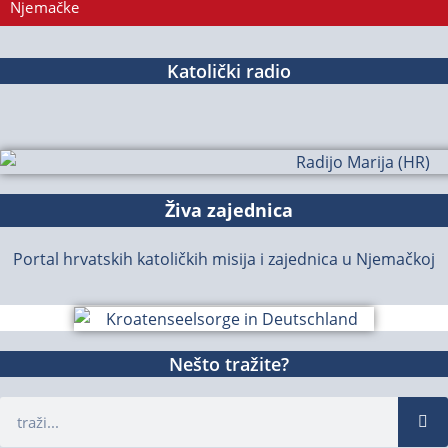
Njemačke
Katolički radio
Živa zajednica
Portal hrvatskih katoličkih misija i zajednica u Njemačkoj
Nešto tražite?