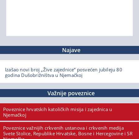
Najave
Izašao novi broj „Žive zajednice“ posvećen jubileju 80
godina Dušobrižništva u Njemačkoj
Važnije poveznice
Poveznice hrvatskih katoličkih misija i zajednica u
Njemačkoj
Poveznice važnijih crkvenih ustanova i crkvenih medija
Svete Stolice, Republike Hrvatske, Bosne i Hercegovine i SR