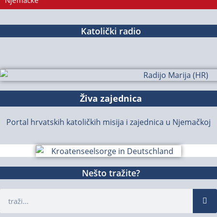
Njemačke
Katolički radio
Živa zajednica
Portal hrvatskih katoličkih misija i zajednica u Njemačkoj
Nešto tražite?