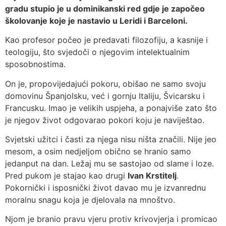
gradu stupio je u dominikanski red gdje je započeo
školovanje koje je nastavio u Leridi i Barceloni.
Kao profesor počeo je predavati filozofiju, a kasnije i
teologiju, što svjedoči o njegovim intelektualnim
sposobnostima.
On je, propovijedajući pokoru, obišao ne samo svoju
domovinu Španjolsku, već i gornju Italiju, Švicarsku i
Francusku. Imao je velikih uspjeha, a ponajviše zato što
je njegov život odgovarao pokori koju je naviještao.
Svjetski užitci i časti za njega nisu ništa značili. Nije jeo
mesom, a osim nedjeljom obično se hranio samo
jedanput na dan. Ležaj mu se sastojao od slame i loze.
Pred pukom je stajao kao drugi
Ivan Krstitelj
.
Pokornički i isposnički život davao mu je izvanrednu
moralnu snagu koja je djelovala na mnoštvo.
Njom je branio pravu vjeru protiv krivovjerja i promicao