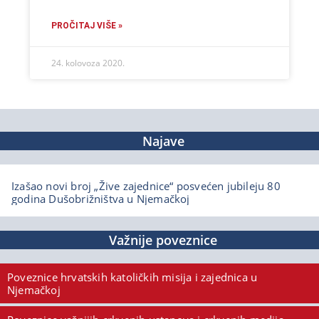
PROČITAJ VIŠE »
24. kolovoza 2020.
Najave
Izašao novi broj „Žive zajednice“ posvećen jubileju 80
godina Dušobrižništva u Njemačkoj
Važnije poveznice
Poveznice hrvatskih katoličkih misija i zajednica u
Njemačkoj