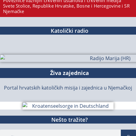
Poveznice važnijih crkvenih ustanova i crkvenih medija
Svete Stolice, Republike Hrvatske, Bosne i Hercegovine i SR
Njemačke
Katolički radio
Živa zajednica
Portal hrvatskih katoličkih misija i zajednica u Njemačkoj
Nešto tražite?