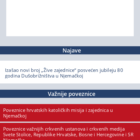
Najave
Izašao novi broj „Žive zajednice“ posvećen jubileju 80
godina Dušobrižništva u Njemačkoj
Važnije poveznice
Poveznice hrvatskih katoličkih misija i zajednica u
Njemačkoj
Poveznice važnijih crkvenih ustanova i crkvenih medija
Svete Stolice, Republike Hrvatske, Bosne i Hercegovine i SR