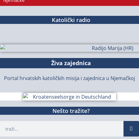
Njemačke
Katolički radio
Živa zajednica
Portal hrvatskih katoličkih misija i zajednica u Njemačkoj
Nešto tražite?