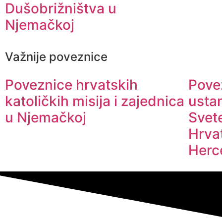
Dušobrižništva u
Njemačkoj
Važnije poveznice
Poveznice hrvatskih
Povez
katoličkih misija i zajednica
usta
u Njemačkoj
Svete
Hrva
Herc