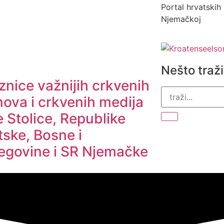
Portal hrvatskih 
Njemačkoj
Nešto traž
nice važnijih crkvenih
nova i crkvenih medija
 Stolice, Republike
tske, Bosne i
egovine i SR Njemačke