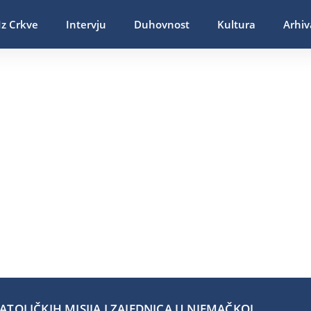
Iz Crkve
Intervju
Duhovnost
Kultura
Arhiv
TOLIČKIH MISIJA I ZAJEDNICA U NJEMAČKOJ