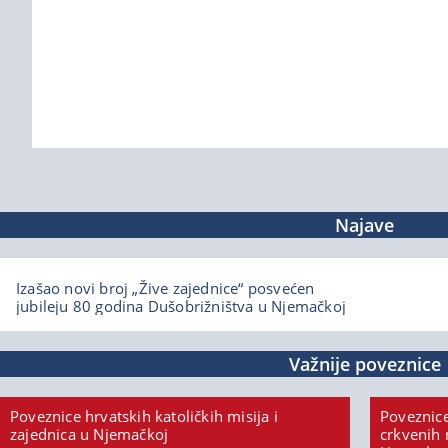
Najave
Izašao novi broj „Žive zajednice“ posvećen
jubileju 80 godina Dušobrižništva u Njemačkoj
Važnije poveznice
Poveznice hrvatskih katoličkih misija i
Poveznice
zajednica u Njemačkoj
crkvenih 