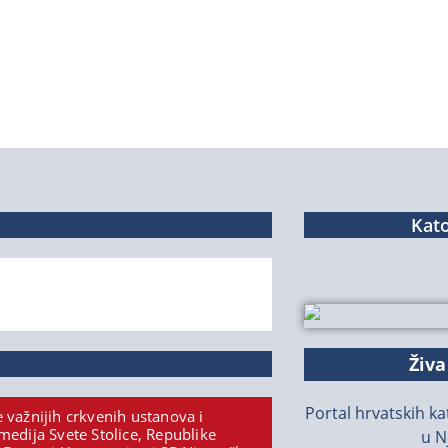
Kato
Živa
Portal hrvatskih kat
 važnijih crkvenih ustanova i
medija Svete Stolice, Republike
u N