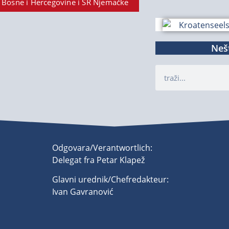
 Bosne i Hercegovine i SR Njemačke
Nešt
Odgovara/Verantwortlich:
Delegat fra Petar Klapež
Glavni urednik/Chefredakteur:
Ivan Gavranović