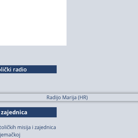
lički radio
 zajednica
oličkih misija i zajednica
jemačkoj