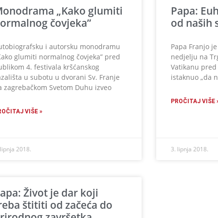
onodrama „Kako glumiti
Papa: Euha
ormalnog čovjeka”
od naših 
utobiografsku i autorsku monodramu
Papa Franjo j
Kako glumiti normalnog čovjeka” pred
nedjelju na Tr
ublikom 4. festivala kršćanskog
Vatikanu pred 
azališta u subotu u dvorani Sv. Franje
istaknuo „da na
a zagrebačkom Svetom Duhu izveo
PROČITAJ VIŠE 
ROČITAJ VIŠE »
 lipnja 2018.
3. lipnja 2018.
apa: Život je dar koji
reba štititi od začeća do
rirodnog završetka