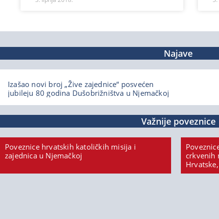
Najave
Izašao novi broj „Žive zajednice“ posvećen
jubileju 80 godina Dušobrižništva u Njemačkoj
Važnije poveznice
Poveznice hrvatskih katoličkih misija i
Poveznice
zajednica u Njemačkoj
crkvenih 
Hrvatske,