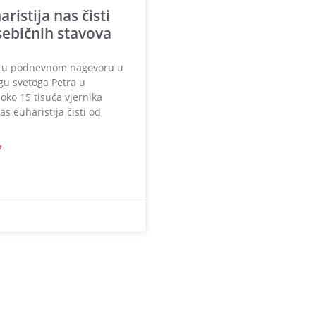
ristija nas čisti
sebičnih stavova
e u podnevnom nagovoru u
gu svetoga Petra u
oko 15 tisuća vjernika
s euharistija čisti od
»