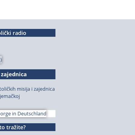
lički radio
 zajednica
oličkih misija i zajednica
jemačkoj
o tražite?