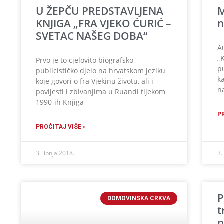
U ŽEPČU PREDSTAVLJENA
M
KNJIGA „FRA VJEKO ĆURIĆ –
n
SVETAC NAŠEG DOBA“
A
„
Prvo je to cjelovito biografsko-
p
publicističko djelo na hrvatskom jeziku
k
koje govori o fra Vjekinu životu, ali i
n
povijesti i zbivanjima u Ruandi tijekom
1990-ih Knjiga
P
PROČITAJ VIŠE »
3. lipnja 2018.
3.
P
DOMOVINSKA CRKVA
t
p