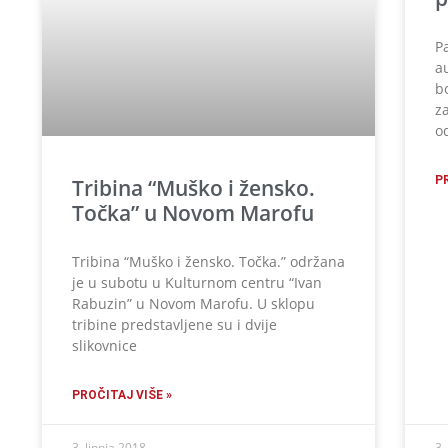
P
a
b
z
o
P
Tribina “Muško i žensko.
Točka” u Novom Marofu
Tribina “Muško i žensko. Točka.” održana
je u subotu u Kulturnom centru “Ivan
Rabuzin” u Novom Marofu. U sklopu
tribine predstavljene su i dvije
slikovnice
PROČITAJ VIŠE »
3. lipnja 2018.
3.