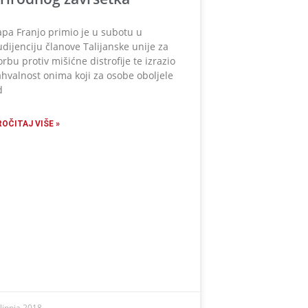
apa Franjo primio je u subotu u
udijenciju članove Talijanske unije za
orbu protiv mišićne distrofije te izrazio
ahvalnost onima koji za osobe oboljele
d
ROČITAJ VIŠE »
 lipnja 2018.