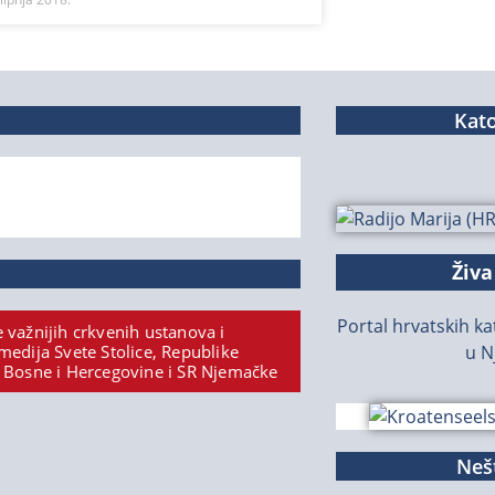
Kato
Živa
Portal hrvatskih kat
 važnijih crkvenih ustanova i
medija Svete Stolice, Republike
u N
 Bosne i Hercegovine i SR Njemačke
Nešt