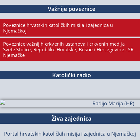
Važnije poveznice
Poveznice hrvatskih katoličkih misija i zajednica u
Njemačkoj
Poveznice važnijih crkvenih ustanova i crkvenih medija
Svete Stolice, Republike Hrvatske, Bosne i Hercegovine i SR
Njemačke
Katolički radio
Živa zajednica
Portal hrvatskih katoličkih misija i zajednica u Njemačkoj