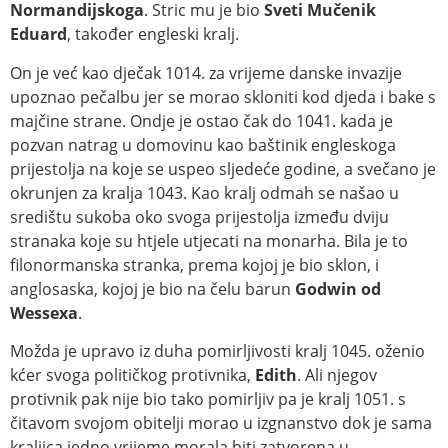
Normandijskoga
. Stric mu je bio
Sveti Mučenik
Eduard
, također engleski kralj.
On je već kao dječak 1014. za vrijeme danske invazije
upoznao pečalbu jer se morao skloniti kod djeda i bake s
majčine strane. Ondje je ostao čak do 1041. kada je
pozvan natrag u domovinu kao baštinik engleskoga
prijestolja na koje se uspeo sljedeće godine, a svečano je
okrunjen za kralja 1043. Kao kralj odmah se našao u
središtu sukoba oko svoga prijestolja između dviju
stranaka koje su htjele utjecati na monarha. Bila je to
filonormanska stranka, prema kojoj je bio sklon, i
anglosaska, kojoj je bio na čelu barun
Godwin od
Wessexa
.
Možda je upravo iz duha pomirljivosti kralj 1045. oženio
kćer svoga političkog protivnika,
Edith
. Ali njegov
protivnik pak nije bio tako pomirljiv pa je kralj 1051. s
čitavom svojom obitelji morao u izgnanstvo dok je sama
kraljica jedno vrijeme morala biti zatvorena u