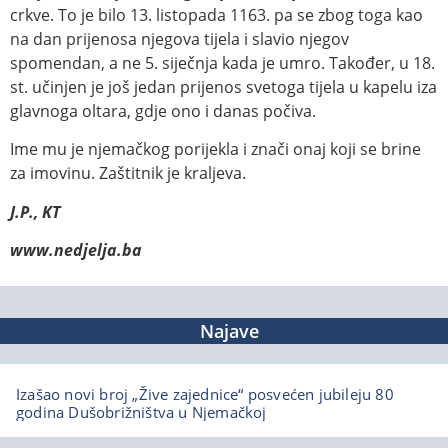
crkve. To je bilo 13. listopada 1163. pa se zbog toga kao
na dan prijenosa njegova tijela i slavio njegov
spomendan, a ne 5. siječnja kada je umro. Također, u 18.
st. učinjen je još jedan prijenos svetoga tijela u kapelu iza
glavnoga oltara, gdje ono i danas počiva.
Ime mu je njemačkog porijekla i znači onaj koji se brine
za imovinu. Zaštitnik je kraljeva.
J.P., KT
www.nedjelja.ba
Najave
Izašao novi broj „Žive zajednice“ posvećen jubileju 80
godina Dušobrižništva u Njemačkoj