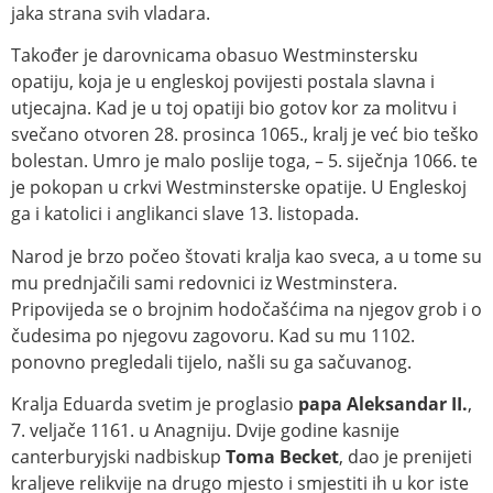
jaka strana svih vladara.
Također je darovnicama obasuo Westminstersku
opatiju, koja je u engleskoj povijesti postala slavna i
utjecajna. Kad je u toj opatiji bio gotov kor za molitvu i
svečano otvoren 28. prosinca 1065., kralj je već bio teško
bolestan. Umro je malo poslije toga, – 5. siječnja 1066. te
je pokopan u crkvi Westminsterske opatije. U Engleskoj
ga i katolici i anglikanci slave 13. listopada.
Narod je brzo počeo štovati kralja kao sveca, a u tome su
mu prednjačili sami redovnici iz Westminstera.
Pripovijeda se o brojnim hodočašćima na njegov grob i o
čudesima po njegovu zagovoru. Kad su mu 1102.
ponovno pregledali tijelo, našli su ga sačuvanog.
Kralja Eduarda svetim je proglasio
papa Aleksandar II.
,
7. veljače 1161. u Anagniju. Dvije godine kasnije
canterburyjski nadbiskup
Toma Becket
, dao je prenijeti
kraljeve relikvije na drugo mjesto i smjestiti ih u kor iste