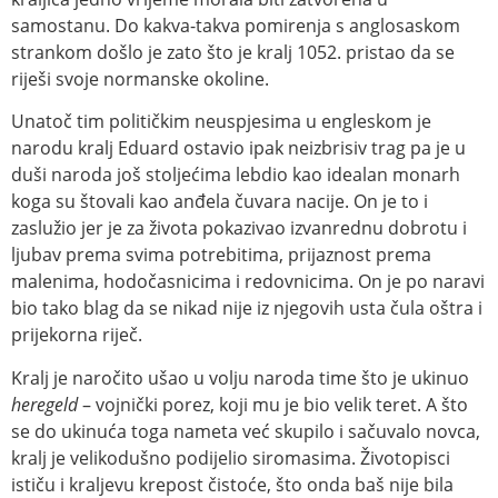
samostanu. Do kakva-takva pomirenja s anglosaskom
strankom došlo je zato što je kralj 1052. pristao da se
riješi svoje normanske okoline.
Unatoč tim političkim neuspjesima u engleskom je
narodu kralj Eduard ostavio ipak neizbrisiv trag pa je u
duši naroda još stoljećima lebdio kao idealan monarh
koga su štovali kao anđela čuvara nacije. On je to i
zaslužio jer je za života pokazivao izvanrednu dobrotu i
ljubav prema svima potrebitima, prijaznost prema
malenima, hodočasnicima i redovnicima. On je po naravi
bio tako blag da se nikad nije iz njegovih usta čula oštra i
prijekorna riječ.
Kralj je naročito ušao u volju naroda time što je ukinuo
heregeld
– vojnički porez, koji mu je bio velik teret. A što
se do ukinuća toga nameta već skupilo i sačuvalo novca,
kralj je velikodušno podijelio siromasima. Životopisci
ističu i kraljevu krepost čistoće, što onda baš nije bila