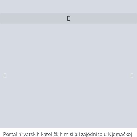
Portal hrvatskih katoličkih misija i zajednica u Njemačkoj