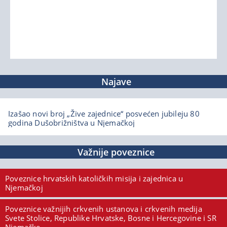
Najave
Izašao novi broj „Žive zajednice“ posvećen jubileju 80
godina Dušobrižništva u Njemačkoj
Važnije poveznice
Poveznice hrvatskih katoličkih misija i zajednica u
Njemačkoj
Poveznice važnijih crkvenih ustanova i crkvenih medija
Svete Stolice, Republike Hrvatske, Bosne i Hercegovine i SR