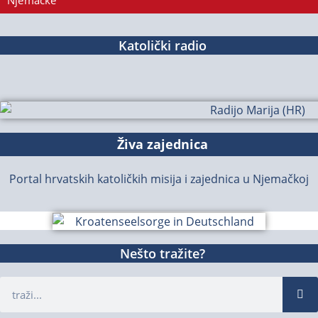
Njemačke
Katolički radio
Živa zajednica
Portal hrvatskih katoličkih misija i zajednica u Njemačkoj
Nešto tražite?