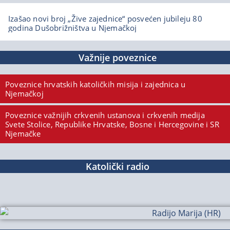
Izašao novi broj „Žive zajednice“ posvećen jubileju 80
godina Dušobrižništva u Njemačkoj
Važnije poveznice
Poveznice hrvatskih katoličkih misija i zajednica u
Njemačkoj
Poveznice važnijih crkvenih ustanova i crkvenih medija
Svete Stolice, Republike Hrvatske, Bosne i Hercegovine i SR
Njemačke
Katolički radio