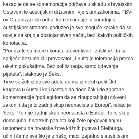
kazao je da se komemoracija održava u skladu s hrvatskim
Ustavom te austrijskim državnim i vjerskim zakonima. PBV-
ov Organizacijski odbor komemoracije, u suradnji s
austrijskom stranom, poduzeo je sve moguće korake da se
odvije na krajnje dostojanstven način, bez ikakvih političkih
konotacija.
“Poduzete su mjere i koraci, preventivne i zaštitne, da se
spriječe bezumnici i provokatori, i nulta je tolerancija prema
takvim pokušajima. Bez politiziranja, samo odavanje
pijeteta”, istaknuo je Šeks.
Time se želi izbiti sve adute onima iz nekih političkih
krugova u Austriji koji nastoje da dođe čak i do zabrane
komemoracije “pod egidom da se zlouporabljuju crkveni
zakoni i da je to zadnji skup neonacista u Europi”, rekao je
Šeks. “To nije zadnji skup neonacista u Europi. To je skup
domoljuba, hrvatskih patriota koji žele njegovati trajnu
uspomenu na hrvatske žrtve križnih puteva i Bleiburga. I
učinit ćemo sve što je u našoj moći, zajedno s austrijskim