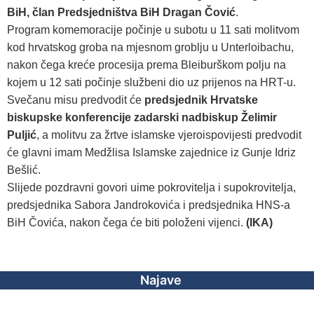
BiH, član Predsjedništva BiH Dragan Čović
.
Program komemoracije počinje u subotu u 11 sati molitvom
kod hrvatskog groba na mjesnom groblju u Unterloibachu,
nakon čega kreće procesija prema Bleiburškom polju na
kojem u 12 sati počinje službeni dio uz prijenos na HRT-u.
Svečanu misu predvodit će
predsjednik Hrvatske
biskupske konferencije zadarski nadbiskup Želimir
Puljić
, a molitvu za žrtve islamske vjeroispovijesti predvodit
će glavni imam Medžlisa Islamske zajednice iz Gunje Idriz
Bešlić.
Slijede pozdravni govori uime pokrovitelja i supokrovitelja,
predsjednika Sabora Jandrokovića i predsjednika HNS-a
BiH Čovića, nakon čega će biti položeni vijenci.
(IKA)
Najave