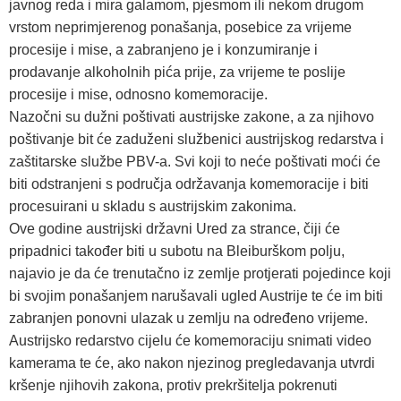
javnog reda i mira galamom, pjesmom ili nekom drugom
vrstom neprimjerenog ponašanja, posebice za vrijeme
procesije i mise, a zabranjeno je i konzumiranje i
prodavanje alkoholnih pića prije, za vrijeme te poslije
procesije i mise, odnosno komemoracije.
Nazočni su dužni poštivati austrijske zakone, a za njihovo
poštivanje bit će zaduženi službenici austrijskog redarstva i
zaštitarske službe PBV-a. Svi koji to neće poštivati moći će
biti odstranjeni s područja održavanja komemoracije i biti
procesuirani u skladu s austrijskim zakonima.
Ove godine austrijski državni Ured za strance, čiji će
pripadnici također biti u subotu na Bleiburškom polju,
najavio je da će trenutačno iz zemlje protjerati pojedince koji
bi svojim ponašanjem narušavali ugled Austrije te će im biti
zabranjen ponovni ulazak u zemlju na određeno vrijeme.
Austrijsko redarstvo cijelu će komemoraciju snimati video
kamerama te će, ako nakon njezinog pregledavanja utvrdi
kršenje njihovih zakona, protiv prekršitelja pokrenuti