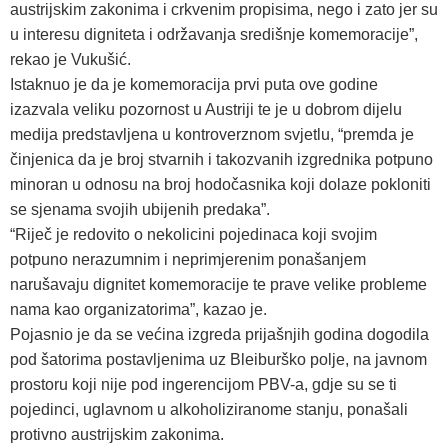
austrijskim zakonima i crkvenim propisima, nego i zato jer su
u interesu digniteta i održavanja središnje komemoracije”,
rekao je Vukušić.
Istaknuo je da je komemoracija prvi puta ove godine
izazvala veliku pozornost u Austriji te je u dobrom dijelu
medija predstavljena u kontroverznom svjetlu, “premda je
činjenica da je broj stvarnih i takozvanih izgrednika potpuno
minoran u odnosu na broj hodočasnika koji dolaze pokloniti
se sjenama svojih ubijenih predaka”.
“Riječ je redovito o nekolicini pojedinaca koji svojim
potpuno nerazumnim i neprimjerenim ponašanjem
narušavaju dignitet komemoracije te prave velike probleme
nama kao organizatorima”, kazao je.
Pojasnio je da se većina izgreda prijašnjih godina dogodila
pod šatorima postavljenima uz Bleiburško polje, na javnom
prostoru koji nije pod ingerencijom PBV-a, gdje su se ti
pojedinci, uglavnom u alkoholiziranome stanju, ponašali
protivno austrijskim zakonima.