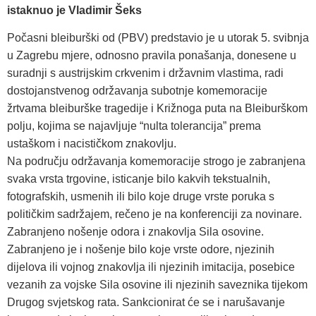
istaknuo je Vladimir Šeks
Počasni bleiburški od (PBV) predstavio je u utorak 5. svibnja
u Zagrebu mjere, odnosno pravila ponašanja, donesene u
suradnji s austrijskim crkvenim i državnim vlastima, radi
dostojanstvenog održavanja subotnje komemoracije
žrtvama bleiburške tragedije i Križnoga puta na Bleiburškom
polju, kojima se najavljuje “nulta tolerancija” prema
ustaškom i nacističkom znakovlju.
Na području održavanja komemoracije strogo je zabranjena
svaka vrsta trgovine, isticanje bilo kakvih tekstualnih,
fotografskih, usmenih ili bilo koje druge vrste poruka s
političkim sadržajem, rečeno je na konferenciji za novinare.
Zabranjeno nošenje odora i znakovlja Sila osovine.
Zabranjeno je i nošenje bilo koje vrste odore, njezinih
dijelova ili vojnog znakovlja ili njezinih imitacija, posebice
vezanih za vojske Sila osovine ili njezinih saveznika tijekom
Drugog svjetskog rata. Sankcionirat će se i narušavanje