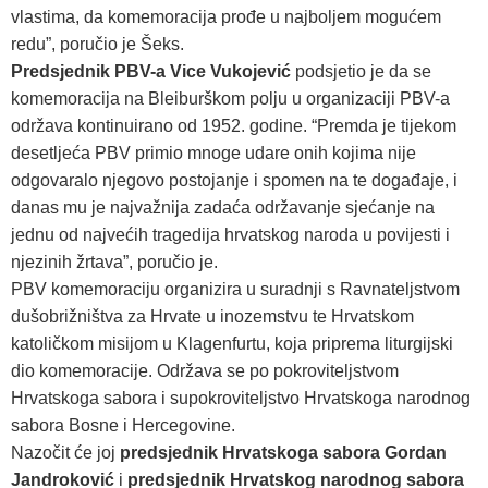
vlastima, da komemoracija prođe u najboljem mogućem
redu”, poručio je Šeks.
Predsjednik PBV-a Vice Vukojević
podsjetio je da se
komemoracija na Bleiburškom polju u organizaciji PBV-a
održava kontinuirano od 1952. godine. “Premda je tijekom
desetljeća PBV primio mnoge udare onih kojima nije
odgovaralo njegovo postojanje i spomen na te događaje, i
danas mu je najvažnija zadaća održavanje sjećanje na
jednu od najvećih tragedija hrvatskog naroda u povijesti i
njezinih žrtava”, poručio je.
PBV komemoraciju organizira u suradnji s Ravnateljstvom
dušobrižništva za Hrvate u inozemstvu te Hrvatskom
katoličkom misijom u Klagenfurtu, koja priprema liturgijski
dio komemoracije. Održava se po pokroviteljstvom
Hrvatskoga sabora i supokroviteljstvo Hrvatskoga narodnog
sabora Bosne i Hercegovine.
Nazočit će joj
predsjednik Hrvatskoga sabora Gordan
Jandroković
i
predsjednik Hrvatskog narodnog sabora