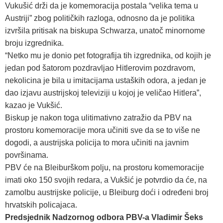
Vukušić drži da je komemoracija postala “velika tema u
Austriji” zbog političkih razloga, odnosno da je politika
izvršila pritisak na biskupa Schwarza, unatoč minornome
broju izgrednika.
“Netko mu je donio pet fotografija tih izgrednika, od kojih je
jedan pod šatorom pozdravljao Hitlerovim pozdravom,
nekolicina je bila u imitacijama ustaških odora, a jedan je
dao izjavu austrijskoj televiziji u kojoj je veličao Hitlera”,
kazao je Vukšić.
Biskup je nakon toga ulitimativno zatražio da PBV na
prostoru komemoracije mora učiniti sve da se to više ne
dogodi, a austrijska policija to mora učiniti na javnim
površinama.
PBV će na Bleiburškom polju, na prostoru komemoracije
imati oko 150 svojih redara, a Vukšić je potvrdio da će, na
zamolbu austrijske policije, u Bleiburg doći i određeni broj
hrvatskih policajaca.
Predsjednik Nadzornog odbora PBV-a Vladimir Šeks