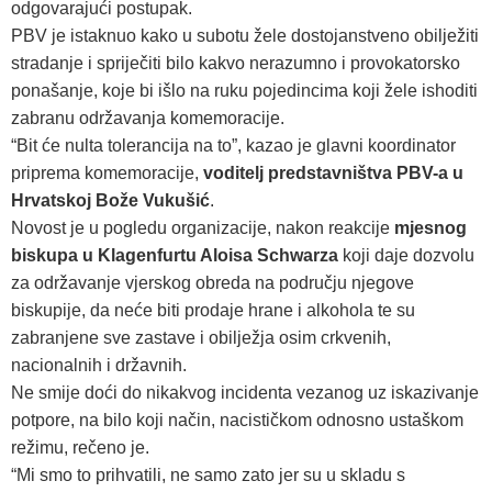
odgovarajući postupak.
PBV je istaknuo kako u subotu žele dostojanstveno obilježiti
stradanje i spriječiti bilo kakvo nerazumno i provokatorsko
ponašanje, koje bi išlo na ruku pojedincima koji žele ishoditi
zabranu održavanja komemoracije.
“Bit će nulta tolerancija na to”, kazao je glavni koordinator
priprema komemoracije,
voditelj predstavništva PBV-a u
Hrvatskoj Bože Vukušić
.
Novost je u pogledu organizacije, nakon reakcije
mjesnog
biskupa u Klagenfurtu Aloisa Schwarza
koji daje dozvolu
za održavanje vjerskog obreda na području njegove
biskupije, da neće biti prodaje hrane i alkohola te su
zabranjene sve zastave i obilježja osim crkvenih,
nacionalnih i državnih.
Ne smije doći do nikakvog incidenta vezanog uz iskazivanje
potpore, na bilo koji način, nacističkom odnosno ustaškom
režimu, rečeno je.
“Mi smo to prihvatili, ne samo zato jer su u skladu s