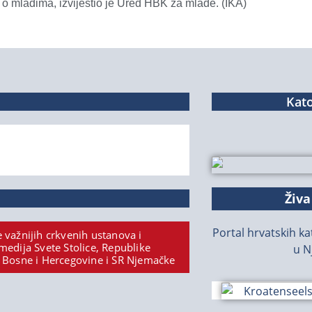
 o mladima, izvijestio je Ured HBK za mlade. (IKA)
Kato
Živa
Portal hrvatskih kat
 važnijih crkvenih ustanova i
medija Svete Stolice, Republike
u N
 Bosne i Hercegovine i SR Njemačke