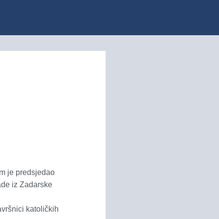
om je predsjedao
ade iz Zadarske
ršnici katoličkih