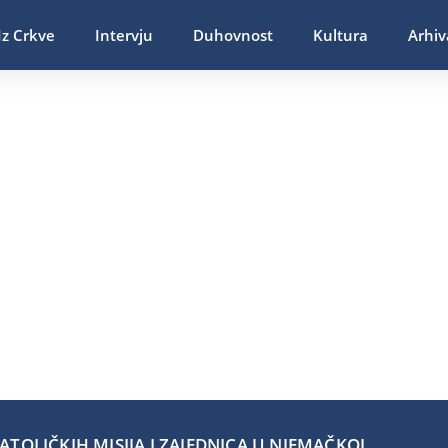
Iz Crkve
Intervju
Duhovnost
Kultura
Arhiv
TOLIČKIH MISIJA I ZAJEDNICA U NJEMAČKOJ