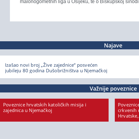
malonogometnih liga u Osijeku, te o Biskupskoj sinodi
Najave
Izašao novi broj „Žive zajednice“ posvećen
jubileju 80 godina Dušobrižništva u Njemačkoj
Važnije poveznice
Poveznice hrvatskih katoličkih misija i
Poveznice
zajednica u Njemačkoj
crkvenih 
Hrvatske,