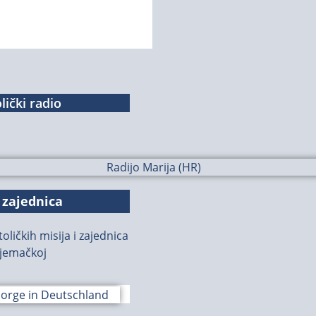
lički radio
 zajednica
oličkih misija i zajednica
jemačkoj