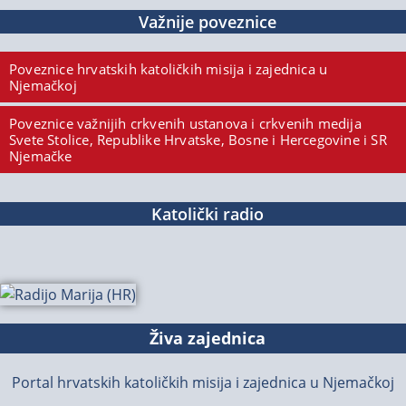
Važnije poveznice
Poveznice hrvatskih katoličkih misija i zajednica u
Njemačkoj
Poveznice važnijih crkvenih ustanova i crkvenih medija
Svete Stolice, Republike Hrvatske, Bosne i Hercegovine i SR
Njemačke
Katolički radio
Živa zajednica
Portal hrvatskih katoličkih misija i zajednica u Njemačkoj