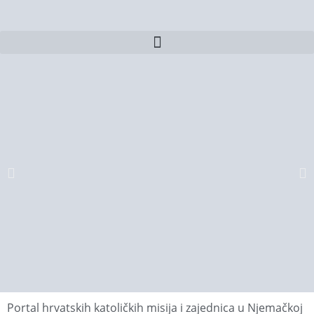
Portal hrvatskih katoličkih misija i zajednica u Njemačkoj