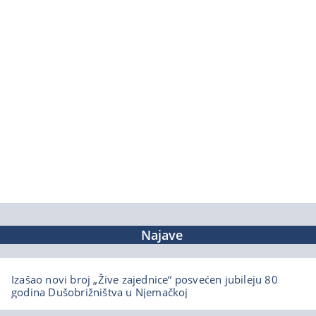
Najave
Izašao novi broj „Žive zajednice“ posvećen jubileju 80
godina Dušobrižništva u Njemačkoj