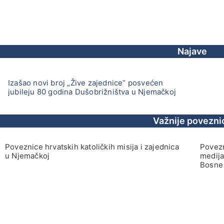
Najave
Izašao novi broj „Žive zajednice“ posvećen
jubileju 80 godina Dušobrižništva u Njemačkoj
Važnije povezni
Poveznice hrvatskih katoličkih misija i zajednica
Povezn
u Njemačkoj
medija
Bosne 