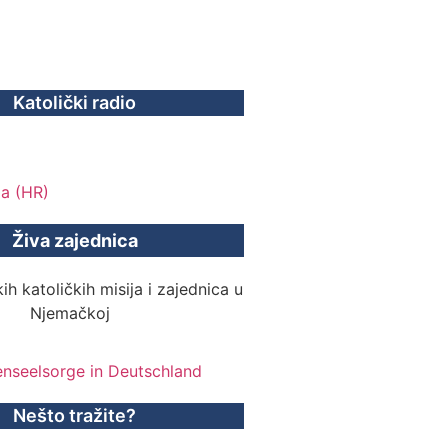
Katolički radio
Živa zajednica
ih katoličkih misija i zajednica u
Njemačkoj
Nešto tražite?