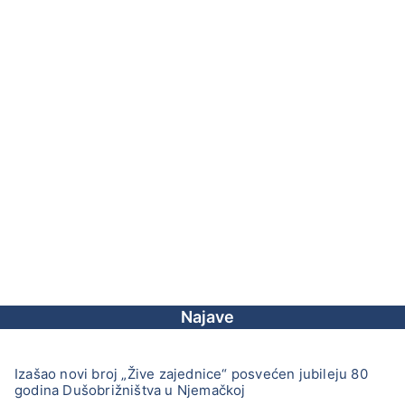
Najave
Izašao novi broj „Žive zajednice“ posvećen jubileju 80
godina Dušobrižništva u Njemačkoj