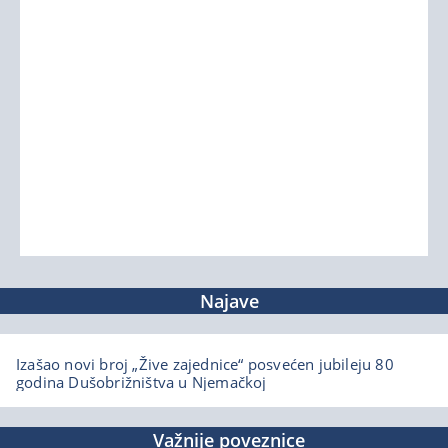
Najave
Izašao novi broj „Žive zajednice“ posvećen jubileju 80
godina Dušobrižništva u Njemačkoj
Važnije poveznice