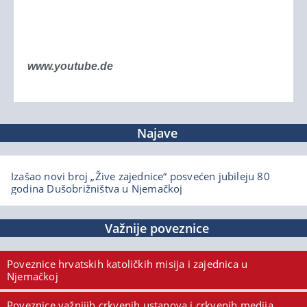
www.youtube.de
Najave
Izašao novi broj „Žive zajednice“ posvećen jubileju 80
godina Dušobrižništva u Njemačkoj
Važnije poveznice
Poveznice hrvatskih katoličkih misija i zajednica u
Njemačkoj
Poveznice važnijih crkvenih ustanova i crkvenih medija