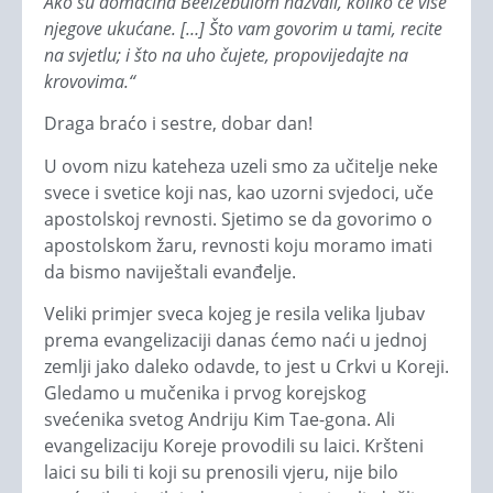
Ako su domaćina Beelzebulom nazvali, koliko će više
njegove ukućane. […] Što vam govorim u tami, recite
na svjetlu; i što na uho čujete, propovijedajte na
krovovima.“
Draga braćo i sestre, dobar dan!
U ovom nizu kateheza uzeli smo za učitelje neke
svece i svetice koji nas, kao uzorni svjedoci, uče
apostolskoj revnosti. Sjetimo se da govorimo o
apostolskom žaru, revnosti koju moramo imati
da bismo naviještali evanđelje.
Veliki primjer sveca kojeg je resila velika ljubav
prema evangelizaciji danas ćemo naći u jednoj
zemlji jako daleko odavde, to jest u Crkvi u Koreji.
Gledamo u mučenika i prvog korejskog
svećenika svetog Andriju Kim Tae-gona. Ali
evangelizaciju Koreje provodili su laici. Kršteni
laici su bili ti koji su prenosili vjeru, nije bilo