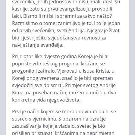
svećenika, jer ih jednostavno nisu imali: došli su
kasnije, zato su prvu evangelizaciju provodili
laici. Bismo li mi bili spremni za takvo nešto?
Razmislimo o tome: zanimljivo je to. I to je jedan
od prvih svećenika, sveti Andrija. Njegov je život
bio i jest rječito svjedočanstvo revnosti za
naviještanje evanđelja.
Prije otprilike dvjesto godina Koreja je bila
poprište vrlo teškog progona: kršćane se
progonilo i zatiralo. Vjerovati u Isusa Krista, u
Koreji onog vremena, značilo je biti spreman
svjedočiti sve do smrti. Primjer svetog Andrije
Kima, na poseban način, možemo uočiti u dva
konkretna vida njegova života.
Prvi je način kojem se morao dovinuti da bi se
susreo s vjernicima. S obzirom na ozračje
zastrašivanja koje je vladalo, svetac je bio
prisiljen pristupati kršćanima na neprimjetan