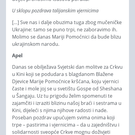
U sklopu pozdrava talijanskim vjernicima
[…] Sve nas i dalje obuzima tuga zbog mučeničke
Ukrajine: tamo se puno trpi, ne zaboravimo ih.
Molimo se danas Mariji Pomoćnici da bude blizu
ukrajinskom narodu.
Apel
Danas se obilježava Svjetski dan molitve za Crkvu
u Kini koji se podudara s blagdanom Blažene
Djevice Marije Pomoćnice kršćana, koju vjernici
časte i mole joj se u svetištu Gospe od Sheshana
u Šangaju. Uz tu prigodu želim spomenuti te
zajamčiti i izraziti blizinu našoj braći i sestrama u
Kini, dijeleći s njima njihove radosti i nade.
Poseban pozdrav upućujem svima onima koji
trpe – pastirima i vjernicima – da u zajedništvu i
solidarnosti sveopće Crkve mognu doživjeti