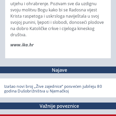
utjehu i ohrabrenje. Pozivam sve da uzdignu
svoju molitvu Bogu kako bi se Radosna vijest
Krista raspetoga i uskrsloga naviještala u svoj
svojoj punini, ljepoti i slobodi, donoseći plodove
na dobro Katoličke crkve i cijeloga kineskog
društva.
www.ika.hr
Najave
Izašao novi broj „Žive zajednice“ posvećen jubileju 80
godina Dušobrižništva u Njemačkoj
Važnije poveznice