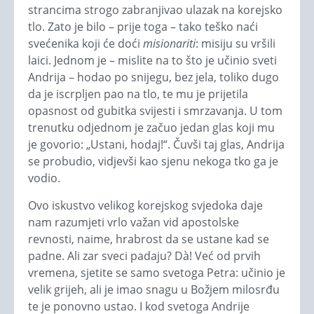
strancima strogo zabranjivao ulazak na korejsko
tlo. Zato je bilo – prije toga – tako teško naći
svećenika koji će doći
misionariti
: misiju su vršili
laici. Jednom je – mislite na to što je učinio sveti
Andrija – hodao po snijegu, bez jela, toliko dugo
da je iscrpljen pao na tlo, te mu je prijetila
opasnost od gubitka svijesti i smrzavanja. U tom
trenutku odjednom je začuo jedan glas koji mu
je govorio: „Ustani, hodaj!“. Čuvši taj glas, Andrija
se probudio, vidjevši kao sjenu nekoga tko ga je
vodio.
Ovo iskustvo velikog korejskog svjedoka daje
nam razumjeti vrlo važan vid apostolske
revnosti, naime, hrabrost da se ustane kad se
padne. Ali zar sveci padaju? Dà! Već od prvih
vremena, sjetite se samo svetoga Petra: učinio je
velik grijeh, ali je imao snagu u Božjem milosrđu
te je ponovno ustao. I kod svetoga Andrije