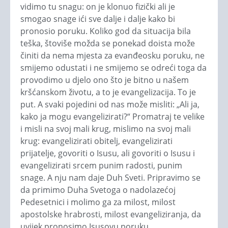
vidimo tu snagu: on je klonuo fizički ali je
smogao snage ići sve dalje i dalje kako bi
pronosio poruku. Koliko god da situacija bila
teška, štoviše možda se ponekad doista može
činiti da nema mjesta za evanđeosku poruku, ne
smijemo odustati i ne smijemo se odreći toga da
provodimo u djelo ono što je bitno u našem
kršćanskom životu, a to je evangelizacija. To je
put. A svaki pojedini od nas može misliti: „Ali ja,
kako ja mogu evangelizirati?“ Promatraj te velike
i misli na svoj mali krug, mislimo na svoj mali
krug: evangelizirati obitelj, evangelizirati
prijatelje, govoriti o Isusu, ali govoriti o Isusu i
evangelizirati srcem punim radosti, punim
snage. A nju nam daje Duh Sveti. Pripravimo se
da primimo Duha Svetoga o nadolazećoj
Pedesetnici i molimo ga za milost, milost
apostolske hrabrosti, milost evangeliziranja, da
uvijek pronosimo Isusovu poruku.