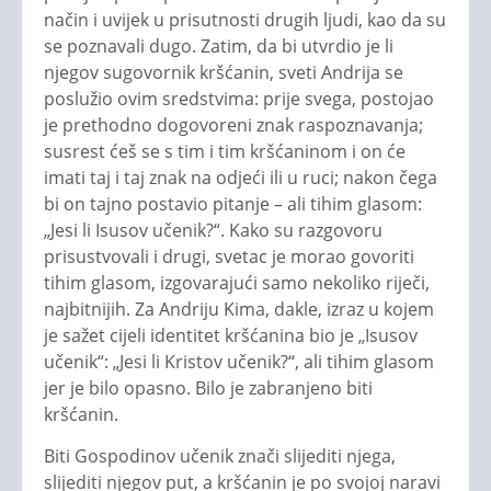
način i uvijek u prisutnosti drugih ljudi, kao da su
se poznavali dugo. Zatim, da bi utvrdio je li
njegov sugovornik kršćanin, sveti Andrija se
poslužio ovim sredstvima: prije svega, postojao
je prethodno dogovoreni znak raspoznavanja;
susrest ćeš se s tim i tim kršćaninom i on će
imati taj i taj znak na odjeći ili u ruci; nakon čega
bi on tajno postavio pitanje – ali tihim glasom:
„Jesi li Isusov učenik?“. Kako su razgovoru
prisustvovali i drugi, svetac je morao govoriti
tihim glasom, izgovarajući samo nekoliko riječi,
najbitnijih. Za Andriju Kima, dakle, izraz u kojem
je sažet cijeli identitet kršćanina bio je „Isusov
učenik“: „Jesi li Kristov učenik?“, ali tihim glasom
jer je bilo opasno. Bilo je zabranjeno biti
kršćanin.
Biti Gospodinov učenik znači slijediti njega,
slijediti njegov put, a kršćanin je po svojoj naravi