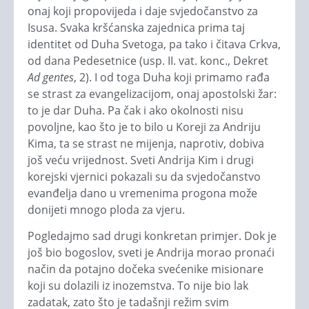
onaj koji propovijeda i daje svjedočanstvo za
Isusa. Svaka kršćanska zajednica prima taj
identitet od Duha Svetoga, pa tako i čitava Crkva,
od dana Pedesetnice (usp. II. vat. konc., Dekret
Ad gentes
, 2). I od toga Duha koji primamo rađa
se strast za evangelizacijom, onaj apostolski žar:
to je dar Duha. Pa čak i ako okolnosti nisu
povoljne, kao što je to bilo u Koreji za Andriju
Kima, ta se strast ne mijenja, naprotiv, dobiva
još veću vrijednost. Sveti Andrija Kim i drugi
korejski vjernici pokazali su da svjedočanstvo
evanđelja dano u vremenima progona može
donijeti mnogo ploda za vjeru.
Pogledajmo sad drugi konkretan primjer. Dok je
još bio bogoslov, sveti je Andrija morao pronaći
način da potajno dočeka svećenike misionare
koji su dolazili iz inozemstva. To nije bio lak
zadatak, zato što je tadašnji režim svim