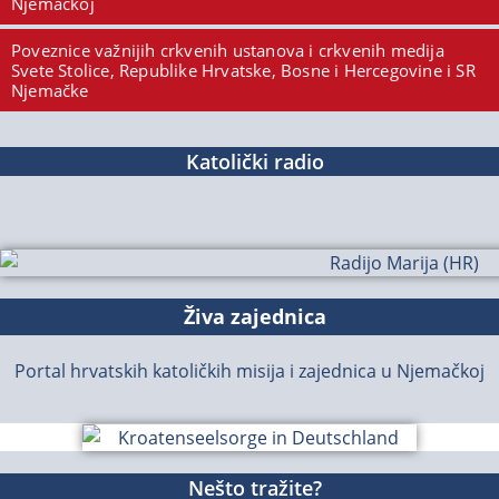
Njemačkoj
Poveznice važnijih crkvenih ustanova i crkvenih medija
Svete Stolice, Republike Hrvatske, Bosne i Hercegovine i SR
Njemačke
Katolički radio
Živa zajednica
Portal hrvatskih katoličkih misija i zajednica u Njemačkoj
Nešto tražite?