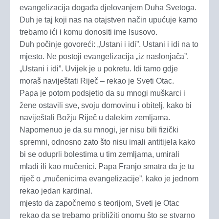
evangelizacija događa djelovanjem Duha Svetoga.
Duh je taj koji nas na otajstven način upućuje kamo
trebamo ići i komu donositi ime Isusovo.
Duh počinje govoreći: „Ustani i idi”. Ustani i idi na to
mjesto. Ne postoji evangelizacija „iz naslonjača”.
„Ustani i idi”. Uvijek je u pokretu. Idi tamo gdje
moraš naviještati Riječ – rekao je Sveti Otac.
Papa je potom podsjetio da su mnogi muškarci i
žene ostavili sve, svoju domovinu i obitelj, kako bi
naviještali Božju Riječ u dalekim zemljama.
Napomenuo je da su mnogi, jer nisu bili fizički
spremni, odnosno zato što nisu imali antitijela kako
bi se oduprli bolestima u tim zemljama, umirali
mladi ili kao mučenici. Papa Franjo smatra da je tu
riječ o „mučenicima evangelizacije”, kako je jednom
rekao jedan kardinal.
mjesto da započnemo s teorijom, Sveti je Otac
rekao da se trebamo približiti onomu što se stvarno