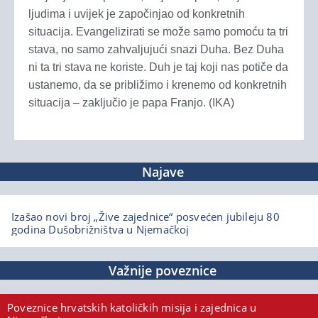
ljudima i uvijek je započinjao od konkretnih
situacija. Evangelizirati se može samo pomoću ta tri
stava, no samo zahvaljujući snazi Duha. Bez Duha
ni ta tri stava ne koriste. Duh je taj koji nas potiče da
ustanemo, da se približimo i krenemo od konkretnih
situacija – zaključio je papa Franjo. (IKA)
Najave
Izašao novi broj „Žive zajednice“ posvećen jubileju 80
godina Dušobrižništva u Njemačkoj
Važnije poveznice
Poveznice hrvatskih katoličkih misija i zajednica u