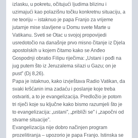
izlasku, u pokretu, očitujući ljudima blizinu i
uzimajući kao polazišnu točku konkretnu situaciju, a
ne teoriju – istaknuo je papa Franjo za vrijeme
jutarnje mise slavljene u Domu svete Marte u
Vatikanu. Sveti se Otac u svojoj propovijedi
usredotočio na današnje prvo misno čitanje iz Djela
apostolskih u kojem čitamo kako se Anđeo
Gospodnji obratio Filipu riječima: „Ustani i pođi na
jug putem što iz Jeruzalema silazi u Gazu; on je
pust” (Dj 8,26).
Papa je istaknuo, kako izvještava Radio Vatikan, da
svaki kršćanin ima zadaću i poslanje koje treba
ostvariti, a to je evangelizacija. Predložio je potom
tri riječi koje su ključne kako bismo razumjeli što je
to evangelizacija: „ustani”, „približi se” i „započni od
stvarne situacije”.
Evangelizacija nije dobro načinjen program
prozelitiranja – upozorio je papa Franjo. Istinska se