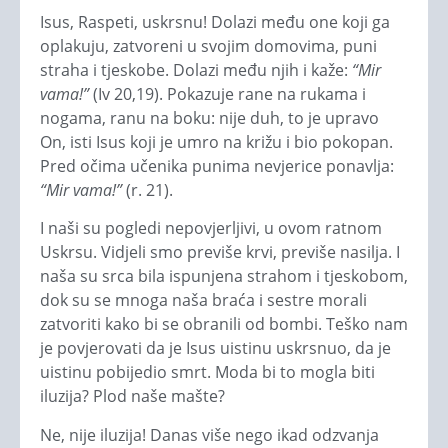
Isus, Raspeti, uskrsnu! Dolazi među one koji ga
oplakuju, zatvoreni u svojim domovima, puni
straha i tjeskobe. Dolazi među njih i kaže:
“Mir
vama!”
(Iv 20,19). Pokazuje rane na rukama i
nogama, ranu na boku: nije duh, to je upravo
On, isti Isus koji je umro na križu i bio pokopan.
Pred očima učenika punima nevjerice ponavlja:
“Mir vama!”
(r. 21).
I naši su pogledi nepovjerljivi, u ovom ratnom
Uskrsu. Vidjeli smo previše krvi, previše nasilja. I
naša su srca bila ispunjena strahom i tjeskobom,
dok su se mnoga naša braća i sestre morali
zatvoriti kako bi se obranili od bombi. Teško nam
je povjerovati da je Isus uistinu uskrsnuo, da je
uistinu pobijedio smrt. Moda bi to mogla biti
iluzija? Plod naše mašte?
Ne, nije iluzija! Danas više nego ikad odzvanja