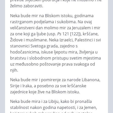
želimo zaboraviti.
Neka bude mir na Bliskom istoku, godinama
rastrganom podjelama i sukobima. Na ovaj
veličanstveni dan molimo mir za Jeruzalem i mir
za one koji ga ljube (usp.
Ps
121 [122]), kršćane,
Židove i muslimane. Neka Izraelci, Palestinci i svi
stanovnici Svetoga grada, zajedno s
hodočasnicima, iskuse ljepotu mira, življenja u
bratstvu i slobodnom pristupu svetim mjestima
uz međusobno poštovanje prava svakoga od
njih.
Neka bude mir i pomirenje za narode Libanona,
Sirije i Iraka, a posebno za sve kršćanske
zajednice koje žive na Bliskom istoku.
Neka bude mira i za Libiju, kako bi pronašla
stabilnost nakon godina napetosti, i za Jemen,