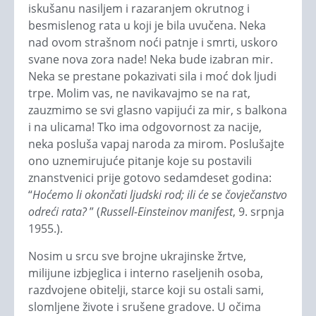
iskušanu nasiljem i razaranjem okrutnog i
besmislenog rata u koji je bila uvučena. Neka
nad ovom strašnom noći patnje i smrti, uskoro
svane nova zora nade! Neka bude izabran mir.
Neka se prestane pokazivati sila i moć dok ljudi
trpe. Molim vas, ne navikavajmo se na rat,
zauzmimo se svi glasno vapijući za mir, s balkona
i na ulicama! Tko ima odgovornost za nacije,
neka posluša vapaj naroda za mirom. Poslušajte
ono uznemirujuće pitanje koje su postavili
znanstvenici prije gotovo sedamdeset godina:
“
Hoćemo li okončati ljudski rod; ili će se čovječanstvo
odreći rata?
” (
Russell-Einsteinov manifest
, 9. srpnja
1955.).
Nosim u srcu sve brojne ukrajinske žrtve,
milijune izbjeglica i interno raseljenih osoba,
razdvojene obitelji, starce koji su ostali sami,
slomljene živote i srušene gradove. U očima