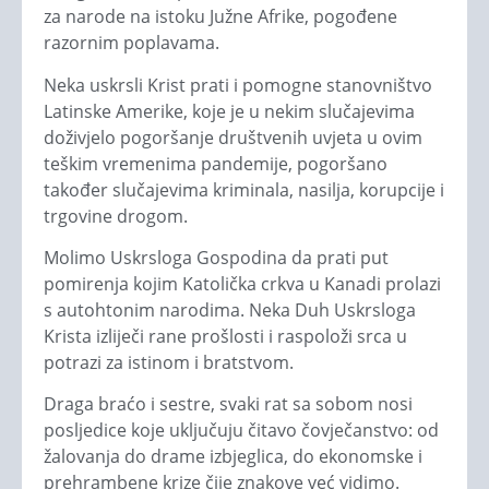
za narode na istoku Južne Afrike, pogođene
razornim poplavama.
Neka uskrsli Krist prati i pomogne stanovništvo
Latinske Amerike, koje je u nekim slučajevima
doživjelo pogoršanje društvenih uvjeta u ovim
teškim vremenima pandemije, pogoršano
također slučajevima kriminala, nasilja, korupcije i
trgovine drogom.
Molimo Uskrsloga Gospodina da prati put
pomirenja kojim Katolička crkva u Kanadi prolazi
s autohtonim narodima. Neka Duh Uskrsloga
Krista izliječi rane prošlosti i raspoloži srca u
potrazi za istinom i bratstvom.
Draga braćo i sestre, svaki rat sa sobom nosi
posljedice koje uključuju čitavo čovječanstvo: od
žalovanja do drame izbjeglica, do ekonomske i
prehrambene krize čije znakove već vidimo.