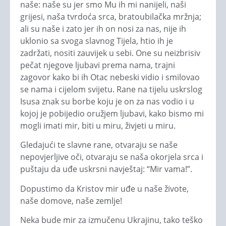
naše: naše su jer smo Mu ih mi nanijeli, naši
grijesi, naša tvrdoća srca, bratoubilačka mržnja;
ali su naše i zato jer ih on nosi za nas, nije ih
uklonio sa svoga slavnog Tijela, htio ih je
zadržati, nositi zauvijek u sebi. One su neizbrisiv
pečat njegove ljubavi prema nama, trajni
zagovor kako bi ih Otac nebeski vidio i smilovao
se nama i cijelom svijetu. Rane na tijelu uskrslog
Isusa znak su borbe koju je on za nas vodio i u
kojoj je pobijedio oružjem ljubavi, kako bismo mi
mogli imati mir, biti u miru, živjeti u miru.
Gledajući te slavne rane, otvaraju se naše
nepovjerljive oči, otvaraju se naša okorjela srca i
puštaju da uđe uskrsni navještaj: “Mir vama!”.
Dopustimo da Kristov mir uđe u naše živote,
naše domove, naše zemlje!
Neka bude mir za izmučenu Ukrajinu, tako teško