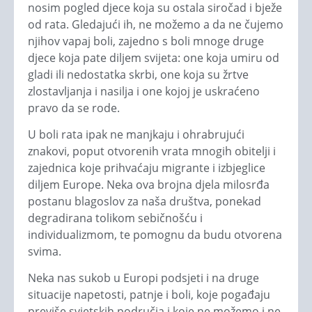
nosim pogled djece koja su ostala siročad i bježe
od rata. Gledajući ih, ne možemo a da ne čujemo
njihov vapaj boli, zajedno s boli mnoge druge
djece koja pate diljem svijeta: one koja umiru od
gladi ili nedostatka skrbi, one koja su žrtve
zlostavljanja i nasilja i one kojoj je uskraćeno
pravo da se rode.
U boli rata ipak ne manjkaju i ohrabrujući
znakovi, poput otvorenih vrata mnogih obitelji i
zajednica koje prihvaćaju migrante i izbjeglice
diljem Europe. Neka ova brojna djela milosrđa
postanu blagoslov za naša društva, ponekad
degradirana tolikom sebičnošću i
individualizmom, te pomognu da budu otvorena
svima.
Neka nas sukob u Europi podsjeti i na druge
situacije napetosti, patnje i boli, koje pogađaju
previše svjetskih područja i koje ne možemo i ne