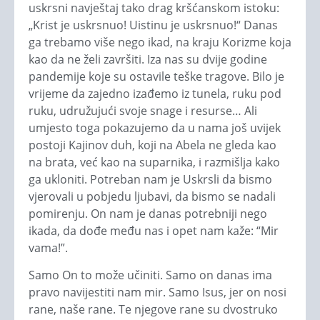
uskrsni navještaj tako drag kršćanskom istoku:
„Krist je uskrsnuo! Uistinu je uskrsnuo!“ Danas
ga trebamo više nego ikad, na kraju Korizme koja
kao da ne želi završiti. Iza nas su dvije godine
pandemije koje su ostavile teške tragove. Bilo je
vrijeme da zajedno izađemo iz tunela, ruku pod
ruku, udružujući svoje snage i resurse… Ali
umjesto toga pokazujemo da u nama još uvijek
postoji Kajinov duh, koji na Abela ne gleda kao
na brata, već kao na suparnika, i razmišlja kako
ga ukloniti. Potreban nam je Uskrsli da bismo
vjerovali u pobjedu ljubavi, da bismo se nadali
pomirenju. On nam je danas potrebniji nego
ikada, da dođe među nas i opet nam kaže: “Mir
vama!”.
Samo On to može učiniti. Samo on danas ima
pravo navijestiti nam mir. Samo Isus, jer on nosi
rane, naše rane. Te njegove rane su dvostruko