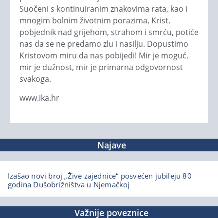
Suočeni s kontinuiranim znakovima rata, kao i
mnogim bolnim životnim porazima, Krist,
pobjednik nad grijehom, strahom i smrću, potiče
nas da se ne predamo zlu i nasilju. Dopustimo
Kristovom miru da nas pobijedi! Mir je moguć,
mir je dužnost, mir je primarna odgovornost
svakoga.
www.ika.hr
Najave
Izašao novi broj „Žive zajednice“ posvećen jubileju 80
godina Dušobrižništva u Njemačkoj
Važnije poveznice