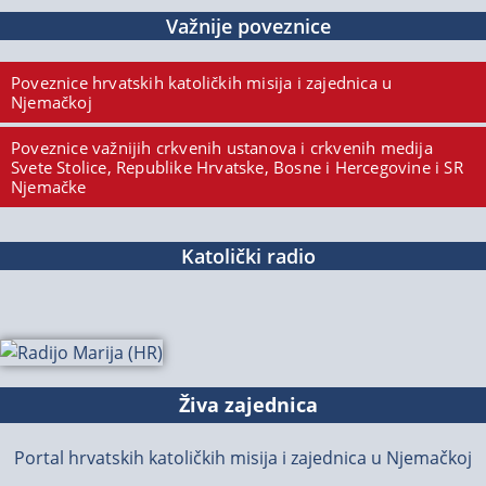
Važnije poveznice
Poveznice hrvatskih katoličkih misija i zajednica u
Njemačkoj
Poveznice važnijih crkvenih ustanova i crkvenih medija
Svete Stolice, Republike Hrvatske, Bosne i Hercegovine i SR
Njemačke
Katolički radio
Živa zajednica
Portal hrvatskih katoličkih misija i zajednica u Njemačkoj