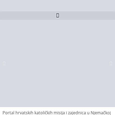
Portal hrvatskih katoličkih misija i zajednica u Njemačkoj