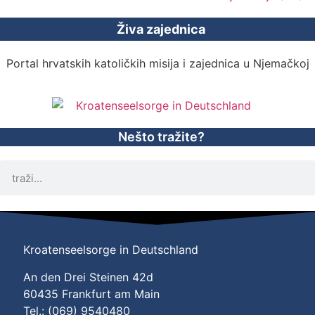
Živa zajednica
Portal hrvatskih katoličkih misija i zajednica u Njemačkoj
Nešto tražite?
Kroatenseelsorge in Deutschland
An den Drei Steinen 42d
60435 Frankfurt am Main
Tel.: (069) 9540480