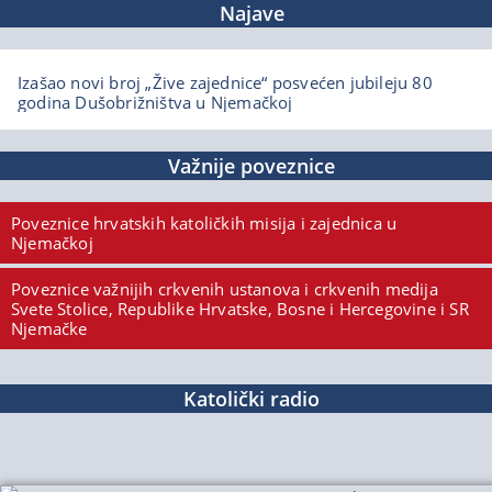
Najave
Izašao novi broj „Žive zajednice“ posvećen jubileju 80
godina Dušobrižništva u Njemačkoj
Važnije poveznice
Poveznice hrvatskih katoličkih misija i zajednica u
Njemačkoj
Poveznice važnijih crkvenih ustanova i crkvenih medija
Svete Stolice, Republike Hrvatske, Bosne i Hercegovine i SR
Njemačke
Katolički radio