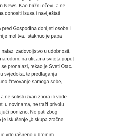
can News. Kao brižni očevi, a ne
a donositi Isusa i naviještati
ba pred Gospodina donijeti osobe i
nije molitva, istaknuo je papa
e nalazi zadovoljstvo u udobnosti,
 narodom, na ulicama svijeta poput
se pronalazi, rekao je Sveti Otac.
 u svjedoka, te predlaganja
potpuno žrtvovanje samoga sebe,
a ne solisti izvan zbora ili vođe
ti u novinama, ne traži privolu
lujući ponizno. Ne pati zbog
to je iskušenje „biskupa zračne
je vrlo rašireno u brojnim