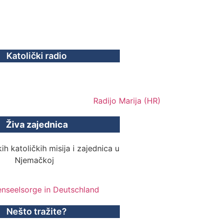
Katolički radio
Živa zajednica
ih katoličkih misija i zajednica u
Njemačkoj
Nešto tražite?