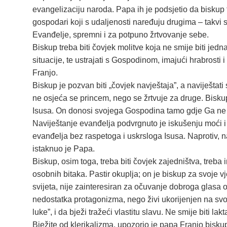
evangelizaciju naroda. Papa ih je podsjetio da biskup t
gospodari koji s udaljenosti naređuju drugima – takvi su
Evanđelje, spremni i za potpuno žrtvovanje sebe.
Biskup treba biti čovjek molitve koja ne smije biti je
situacije, te ustrajati s Gospodinom, imajući hrabrosti
Franjo.
Biskup je pozvan biti „čovjek navještaja”, a naviješta
ne osjeća se princem, nego se žrtvuje za druge. Bisku
Isusa. On donosi svojega Gospodina tamo gdje Ga ne po
Naviještanje evanđelja podvrgnuto je iskušenju moći i
evanđelja bez raspetoga i uskrsloga Isusa. Naprotiv, nav
istaknuo je Papa.
Biskup, osim toga, treba biti čovjek zajedništva, treba 
osobnih bitaka. Pastir okuplja; on je biskup za svoje vj
svijeta, nije zainteresiran za očuvanje dobroga glasa o
nedostatka protagonizma, nego živi ukorijenjen na svom 
luke”, i da bježi tražeći vlastitu slavu. Ne smije biti l
Bježite od klerikalizma, upozorio je papa Franjo biskup