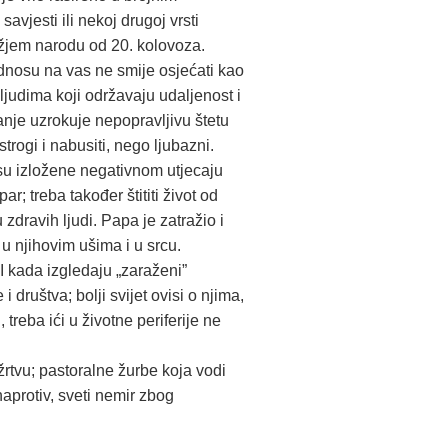
avjesti ili nekoj drugoj vrsti
ožjem narodu od 20. kolovoza.
odnosu na vas ne smije osjećati kao
ljudima koji održavaju udaljenost i
nje uzrokuje nepopravljivu štetu
trogi i nabusiti, nego ljubazni.
i su izložene negativnom utjecaju
r; treba također štititi život od
 zdravih ljudi. Papa je zatražio i
 njihovim ušima i u srcu.
I kada izgledaju „zaraženi”
društva; bolji svijet ovisi o njima,
treba ići u životne periferije ne
žrtvu; pastoralne žurbe koja vodi
aprotiv, sveti nemir zbog