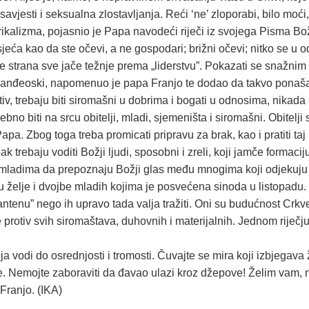
esti i seksualna zlostavljanja. Reći ‘ne’ zloporabi, bilo moći, s
erikalizma, pojasnio je Papa navodeći riječi iz svojega Pisma B
sjeća kao da ste očevi, a ne gospodari; brižni očevi; nitko se u 
e strana sve jače težnje prema „liderstvu”. Pokazati se snažnim 
 evanđeoski, napomenuo je papa Franjo te dodao da takvo ponaša
iv, trebaju biti siromašni u dobrima i bogati u odnosima, nikada s
no biti na srcu obitelji, mladi, sjemeništa i siromašni. Obitelj
pa. Zbog toga treba promicati pripravu za brak, kao i pratiti taj pa
trebaju voditi Božji ljudi, sposobni i zreli, koji jamče formaciju
mladima da prepoznaju Božji glas među mnogima koji odjekuju u
 želje i dvojbe mladih kojima je posvećena sinoda u listopadu. 
enu” nego ih upravo tada valja tražiti. Oni su budućnost Crkve i 
 protiv svih siromaštava, duhovnih i materijalnih. Jednom riječju, 
 vodi do osrednjosti i tromosti. Čuvajte se mira koji izbjegava 
je. Nemojte zaboraviti da đavao ulazi kroz džepove! Želim vam, n
 Franjo.
(IKA)