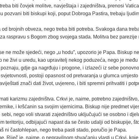
reba biti čovjek molitve, navještaja i zajedništva, prenosi Vati
 pozvani biti biskupi koji, poput Dobroga Pastira, trebaju ljudim
dna od brojnih obveza, nego treba biti potreba. Svakoga dana tre
 i za raspravu s Bogom zbog svojega stada. Molitva bez parezije 
ti se ne može sjedeći, nego „u hodu”, upozorio je Papa. Biskup n
p ne živi u uredu, kao upravitelj nekog poduzeća, nego je među
znaju, gdje ga nagrđuju i progone, i izlazeći iz sebe ponovno 
 svjetovnosti, postoji opasnost od pretvaranja u glumca umjesto
iještati znači dati život, uvjereno, i biti spremni prihvatiti i 
imati karizmu zajedništva. Crkvi je, naime, potrebno zajedništvo, 
ernike, i kršćanin sa svojim vjernicima. Biskup nije predmet vijes
 sebi, nego voli stvarati zajedništvo uključujući se osobno i dje
teritoriju, odbijajući napast da se često udalji od biskupije, š
aktaš ni častohlepan, nego treba pasti stado, poručio je Papa.
e. Riječ je, naime, o nepravilnom shvaćanju vlasti u Crkvi, koje 