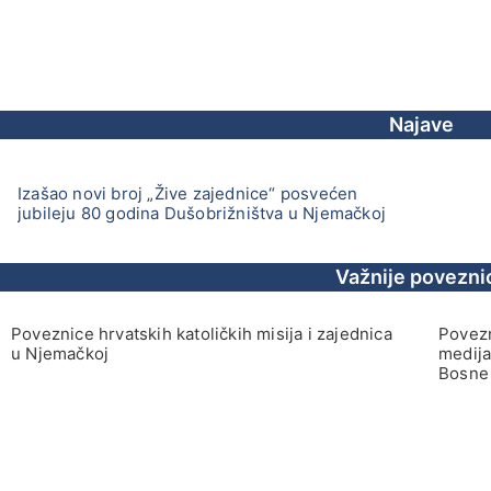
Najave
Izašao novi broj „Žive zajednice“ posvećen
jubileju 80 godina Dušobrižništva u Njemačkoj
Važnije povezni
Poveznice hrvatskih katoličkih misija i zajednica
Povezn
u Njemačkoj
medija
Bosne 