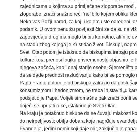
zajednicama u kojima su primijećene zloporabe moći, savj
zloporabe, znači snažno reći ‘ne’ bilo kojem obliku kl
Neka vas Božji narod, za koji i kojemu ste određeni, o
podanik. U ovom trenutku povijesti čini se da su na viš
zapovijedaju drugima moglo bi biti komotno, ali nije
na stadu zbog kojega je Krist dao život. Biskupi, naprot
Sveti Otac potom je istaknuo da biskupima trebaju poseb
kulture koja prenosi logiku privremenosti, objasnio je Pa
njegova začeća, kao i onaj starije osobe. Sjemeništa pak 
da se dade prednost razlučivanju kako bi se pomoglo 
Papa Franjo potom je od biskupa zatražio da poslušaju
konsumizmom i hedonizmom, ne treba ih staviti „u karant
podsjetio je Papa. Voljeti siromašne pak znači boriti se
bojeći se uprljati ruke, istaknuo je Sveti Otac.
Na kraju je potaknuo biskupe da se čuvaju mlakosti koja
do netrpeljivosti; obilja dobara koje nagrđuje evanđel
Evanđelja, jedini nemir koji daje mir, zaključio je papa