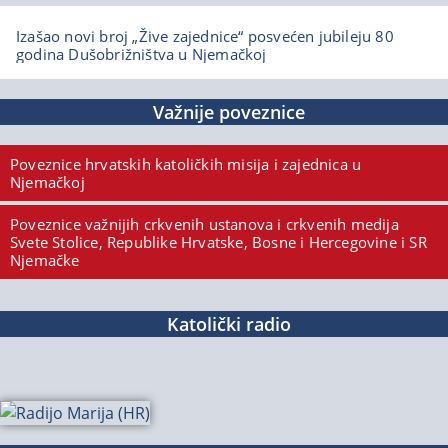
Izašao novi broj „Žive zajednice“ posvećen jubileju 80
godina Dušobrižništva u Njemačkoj
Važnije poveznice
Poveznice hrvatskih katoličkih misija i zajednica u
Njemačkoj
Poveznice važnijih crkvenih ustanova i crkvenih medija
Svete Stolice, Republike Hrvatske, Bosne i Hercegovine i SR
Njemačke
Katolički radio