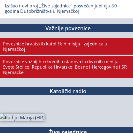
Izašao novi broj „Žive zajednice“ posvećen jubileju 80
godina Dušobrižništva u Njemačkoj
Važnije poveznice
Poveznice hrvatskih katoličkih misija i zajednica u
Njemačkoj
Poveznice važnijih crkvenih ustanova i crkvenih medija
Svete Stolice, Republike Hrvatske, Bosne i Hercegovine i SR
Njemačke
Katolički radio
Živa zajednica