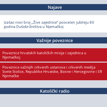
Najave
Izašao novi broj „Žive zajednice“ posvećen jubileju 80
godina Dušobrižništva u Njemačkoj
Važnije poveznice
Poveznice hrvatskih katoličkih misija i zajednica u
Njemačkoj
Poveznice važnijih crkvenih ustanova i crkvenih medija
Svete Stolice, Republike Hrvatske, Bosne i Hercegovine i SR
Njemačke
Katolički radio